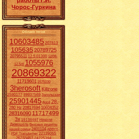
работы Г.И.
Чорос-Гуркина
Облако тегов
10603485
207813
105635
20789725
20795511
12.5.01300
12/06.
1055976
12.5гб
20869322
11719601
2575030
3herosoft
Killzone
2590177
39937569
Запольская
25901445
28.
Aucē
280 Hz
20817694
10604352
11717499
28316090
3x
19138497
Николя
Дювошель
Вкусные рецепты
2401104
нашей семьи
ABBYY
22129065
PDF Transformer
26233463
24225394