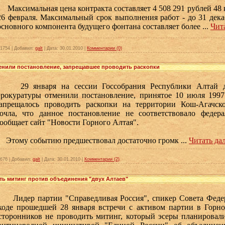
Максимальная цена контракта составляет 4 508 291 рублей 48 к
26 февраля. Максимальный срок выполнения работ - до 31 дека
основного компонента будущего фонтана составляет более
...
Чит
1754
|
Добавил:
galt
|
Дата:
30.01.2010
|
Комментарии (0)
енили постановление, запрещавшее проводить раскопки
29 января на сессии Госсобрания Республики Алтай д
рокуратуры отменили постановление, принятое 10 июля 1997 
запрещалось проводить раскопки на территории Кош-Агачско
очла, что данное постановление не соответствовало федерал
ообщает сайт "Новости Горного Алтая".
Этому событию предшествовал достаточно громк
...
Читать да
676
|
Добавил:
galt
|
Дата:
30.01.2010
|
Комментарии (2)
ь митинг против объединения "двух Алтаев"
Лидер партии "Справедливая Россия", спикер Совета Феде
ходе прошедшей 28 января встречи с активом партии в Горно
сторонников не проводить митинг, который эсеры планировали