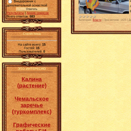
Внедорожник с
дополнительной оснасткой
Результаты
|
Архив опросов
Всего ответов:
583
Категория:
Власти
|
Просмотров:
1425
|
Д
Статистика
На сайте всего:
15
Гостей:
15
Пользователей:
0
ЭТО ИНТЕРЕСНО
Калина
(растение)
Чемальское
заречье
(туркомплекс)
Графические