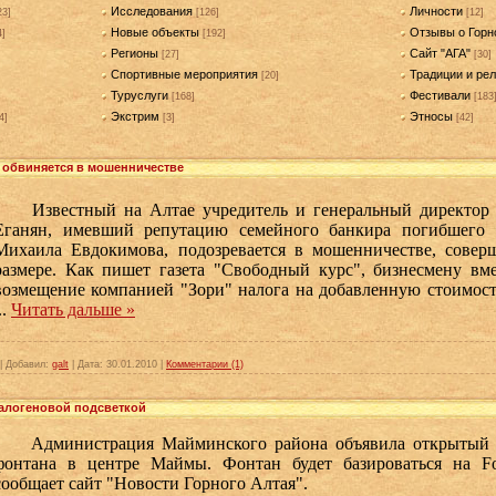
Исследования
Личности
23]
[126]
[12]
Новые объекты
Отзывы о Горн
4]
[192]
Регионы
Сайт "АГА"
[27]
[30]
Спортивные мероприятия
Традиции и рел
[20]
Туруслуги
Фестивали
[168]
[183
Экстрим
Этносы
4]
[3]
[42]
 обвиняется в мошенничестве
Известный на Алтае учредитель и генеральный директор 
Еганян, имевший репутацию семейного банкира погибшего "
Михаила Евдокимова, подозревается в мошенничестве, сове
размере. Как пишет газета "Свободный курс", бизнесмену вм
возмещение компанией "Зори" налога на добавленную стоимост
..
Читать дальше »
|
Добавил:
galt
|
Дата:
30.01.2010
|
Комментарии (1)
галогеновой подсветкой
Администрация Майминского района объявила открытый ау
фонтана в центре Маймы. Фонтан будет базироваться на Fo
сообщает сайт "Новости Горного Алтая".