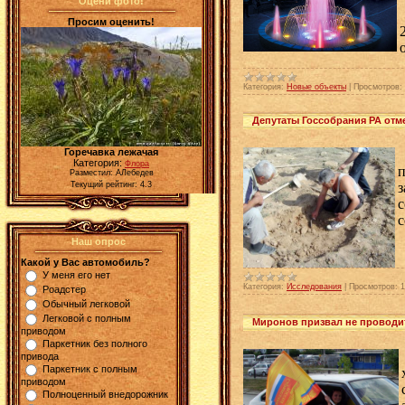
Оцени фото!
Просим оценить!
Категория:
Новые объекты
|
Просмотров:
Депутаты Госсобрания РА отм
Горечавка лежачая
Категория:
Флора
п
Разместил: АЛебедев
Текущий рейтинг: 4.3
с
с
Наш опрос
Какой у Вас автомобиль?
У меня его нет
Категория:
Исследования
|
Просмотров:
1
Роадстер
Обычный легковой
Легковой с полным
Миронов призвал не проводит
приводом
Паркетник без полного
привода
Паркетник с полным
приводом
Полноценный внедорожник