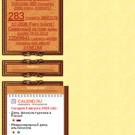
389
25832086
Annapolis
2006 online
20084057
283
38901578
23240676
2008.
Fairy Island /
3:0
Сказочный остров
Ashlee
izsoles
28.04.2012
22009841
Скачать другие
проекты для after ef
2498184
Яндекс
Праздники