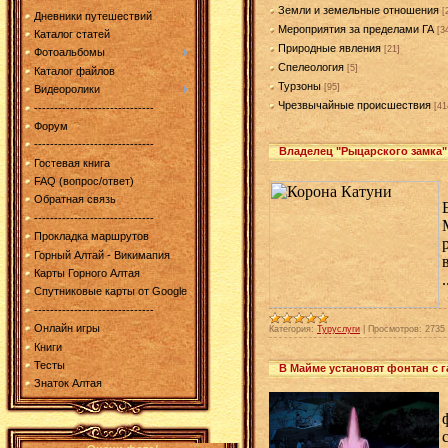
Земли и земельные отношения
[
Дневники путешествий
Мероприятия за пределами ГА
[3
Каталог статей
Природные явления
[21]
Фотоальбомы
Спелеология
[5]
Каталог файлов
Турзоны
[95]
Видеоролики
Чрезвычайные происшествия
[41
------------------------------
Форум
------------------------------
Владелец "Рыцарского замка"
Гостевая книга
FAQ (вопрос/ответ)
Обратная связь
------------------------------
Прокладка маршрутов
Горный Алтай - Викимапия
Карты Горного Алтая
.
Спутниковые карты от Google
------------------------------
Онлайн игры
Категория:
Туруслуги
|
Просмотров:
2735
Книги
Тесты
В Майме установят фонтан с 
Знаток Алтая