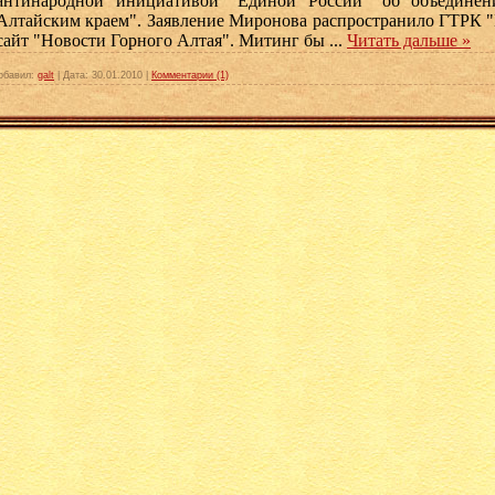
антинародной инициативой "Единой России" об объединен
Алтайским краем". Заявление Миронова распространило ГТРК "
сайт "Новости Горного Алтая". Митинг бы
...
Читать дальше »
обавил:
galt
|
Дата:
30.01.2010
|
Комментарии (1)