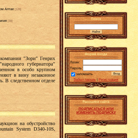
ом Алтае
[126]
Поиск
игия
[39]
]
Форма входа
компании "Зори" Генрих
Логин:
народного губернатора"
Пароль:
ршенном в особо крупном
запомнить
еняют в вину незаконное
Забыл пароль
|
Регистрация
ь. В следственном отделе
Рассылки сайта
ПОДПИСАТЬСЯ ИЛИ
ИЗМЕНИТЬ ПОДПИСКУ
кцион на обустройство
untain System D340-10S,