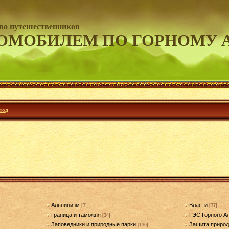
во путешественников
ОМОБИЛЕМ ПО ГОРНОМУ 
ход
Альпинизм
Власти
[3]
[37]
Граница и таможня
ГЭС Горного А
[34]
Заповедники и природные парки
Защита приро
[136]