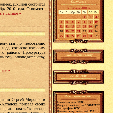
Календарь
опеек, аукцион состоится
«
Январь 2010
»
бря 2010 года. Стоимость
Пн
Вт
Ср
Чт
Пт
Сб
Вс
ать дальше »
1
2
3
4
5
6
7
8
9
10
11
12
13
14
15
16
17
18
19
20
21
22
23
24
25
26
27
28
29
30
31
епутаты по требованию
года, согласно которому
го района. Прокуратура
Сколько дней сайту
ьному законодательству,
льше »
Алтай-Фото
Всего материалов:
рации Сергей Миронов в
Комментариев:
1892
-Алтайске призвал своих
Форум (темы/посты):
1661/20207
 организовать "в связи с
Фотографий:
6655
Дневников путешествий:
119