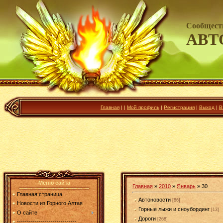
Сообщест
АВТ
Главная
|
|
Мой профиль
|
Регистрация
|
Выход
|
В
Меню сайта
Главная
»
2010
»
Январь
»
30
Главная страница
Автоновости
[86]
Новости из Горного Алтая
Горные лыжи и сноубординг
[13]
О сайте
Дороги
[268]
------------------------------