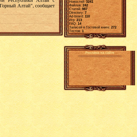
ии Республики Алтай с
Новостей:
3241
Горный Алтай", сообщает
Файлов:
242
Статей:
987
Directory:
7
Ad-board:
110
Игр:
213
FAQ:
14
Записей в Гостевой книге:
272
Tестов:
1
Реклама на сайте