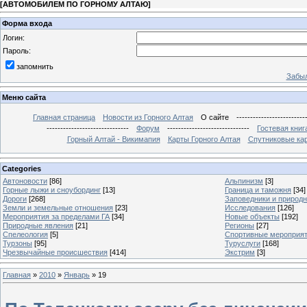
[
АВТОМОБИЛЕМ ПО ГОРНОМУ АЛТАЮ
]
Форма входа
Логин:
Пароль:
запомнить
Забыл
Меню сайта
Главная страница
Новости из Горного Алтая
О сайте
-------------------------
------------------------------
Форум
------------------------------
Гостевая книг
Горный Алтай - Викимапия
Карты Горного Алтая
Спутниковые кар
Categories
Автоновости
[86]
Альпинизм
[3]
Горные лыжи и сноубординг
[13]
Граница и таможня
[34]
Дороги
[268]
Заповедники и природ
Земли и земельные отношения
[23]
Исследования
[126]
Мероприятия за пределами ГА
[34]
Новые объекты
[192]
Природные явления
[21]
Регионы
[27]
Спелеология
[5]
Спортивные мероприя
Турзоны
[95]
Туруслуги
[168]
Чрезвычайные происшествия
[414]
Экстрим
[3]
Главная
»
2010
»
Январь
»
19