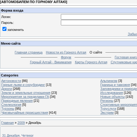
[
АВТОМОБИЛЕМ ПО ГОРНОМУ АЛТАЮ
]
Форма входа
Логин:
Пароль:
запомнить
Забыл
Меню сайта
Главная страница
Новости из Горного Алтая
О сайте
-------------------------
------------------------------
Форум
------------------------------
Гостевая книг
Горный Алтай - Викимапия
Карты Горного Алтая
Спутниковые кар
Categories
Автоновости
[86]
Альпинизм
[3]
Горные лыжи и сноубординг
[13]
Граница и таможня
[34]
Дороги
[268]
Заповедники и природ
Земли и земельные отношения
[23]
Исследования
[126]
Мероприятия за пределами ГА
[34]
Новые объекты
[192]
Природные явления
[21]
Регионы
[27]
Спелеология
[5]
Спортивные мероприя
Турзоны
[95]
Туруслуги
[168]
Чрезвычайные происшествия
[414]
Экстрим
[3]
Главная
»
2009
»
Декабрь
31 Декабря, Четверг