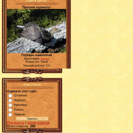
Оцени фото!
Просим оценить!
Глухарь каменный
Категория:
Фауна
Разместил: Natali
Текущий рейтинг: 4.0
Наш опрос
Оцените этот сайт
Отлично
Хорошо
Неплохо
Плохо
Ужасно
Результаты
|
Архив опросов
Всего ответов:
288