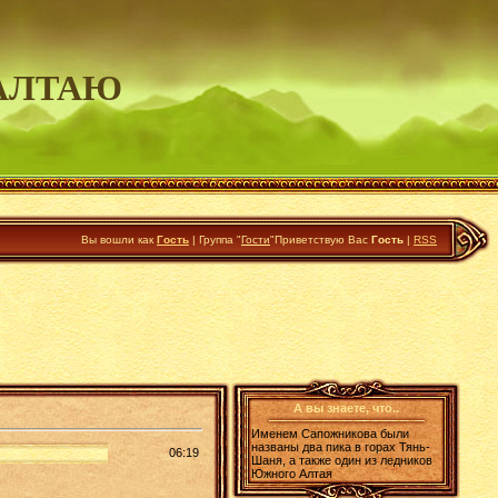
АЛТАЮ
Вы вошли как
Гость
|
Группа
"
Гости
"
Приветствую Вас
Гость
|
RSS
А вы знаете, что..
Именем Сапожникова были
названы два пика в горах Тянь-
06:19
Шаня, а также один из ледников
Южного Алтая