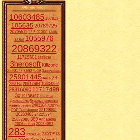
Облако тегов
10603485
207813
105635
20789725
20795511
12.5.01300
12/06.
1055976
12.5гб
20869322
11719601
2575030
3herosoft
Killzone
2590177
39937569
Запольская
25901445
28.
Aucē
280 Hz
20817694
10604352
11717499
28316090
3x
19138497
Николя
Дювошель
Вкусные рецепты
2401104
нашей семьи
ABBYY
22129065
PDF Transformer
26233463
24225394
389
25832086
Annapolis
2006 online
20084057
283
38901578
23240676