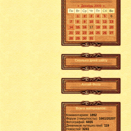
«
Декабрь 2009
»
Пн
Вт
Ср
Чт
Пт
Сб
Вс
1
2
3
4
5
6
7
8
9
10
11
12
13
14
15
16
17
18
19
20
21
22
23
24
25
26
27
28
29
30
31
Сколько дней сайту
Алтай-Фото
Всего материалов:
Комментариев:
1892
Форум (темы/посты):
1661/20207
Фотографий:
6655
Дневников путешествий:
119
Новостей:
3241