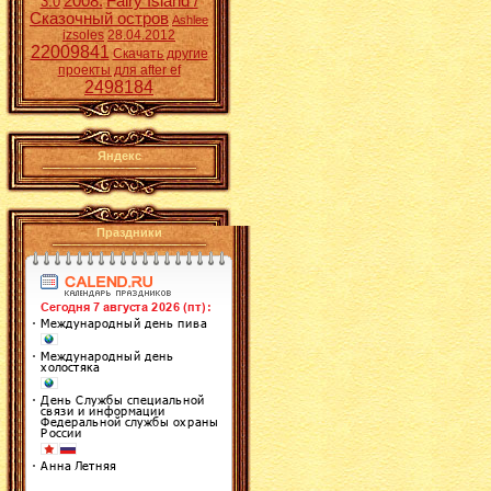
2008.
Fairy Island /
3:0
Сказочный остров
Ashlee
izsoles
28.04.2012
22009841
Скачать другие
проекты для after ef
2498184
Яндекс
Праздники