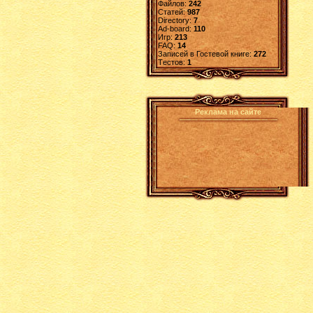
Файлов:
242
Статей:
987
Directory:
7
Ad-board:
110
Игр:
213
FAQ:
14
Записей в Гостевой книге:
272
Tестов:
1
Реклама на сайте