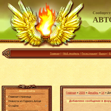
Сообщест
АВТ
Главная
|
|
Мой профиль
|
Регистрация
|
Выход
|
В
Меню сайта
Главная
»
2009
»
Декабрь
»
14
» До
Главная страница
Добавлено сообщение в фор
Новости из Горного Алтая
О сайте
------------------------------