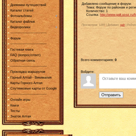
Добавлено сообщение в форум:
Дневники путешествий
Тема: Форум по районам и регион
Каталог статей
Количество: 1
Ссылка:
http://www.galt.ucoz.ru/
Фотоальбомы
Каталог файлов
Просмотров
: 1265 |
Добавил
:
galt
|
Рейтин
Видеоролики
------------------------------
Форум
------------------------------
Гостевая книга
FAQ (вопрос/ответ)
Всего комментариев
:
0
Обратная связь
------------------------------
Войдите:
Прокладка маршрутов
Горный Алтай - Викимапия
Карты Горного Алтая
Спутниковые карты от Google
------------------------------
Отправить
Онлайн игры
Книги
Тесты
Знаток Алтая