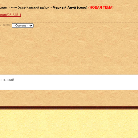
ам » ----- Усть-Канский район »
Черный Ануй (село)
(НОВАЯ ТЕМА)
forum/23-645-1
г
: 0.0/0 |