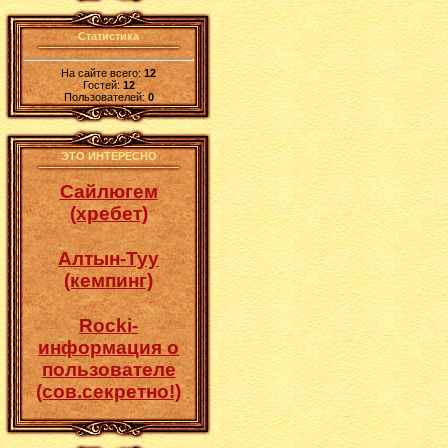
Статистика
На сайте всего:
12
Гостей:
12
Пользователей:
0
ЭТО ИНТЕРЕСНО
Сайлюгем
(хребет)
Алтын-Туу
(кемпинг)
Rocki-
информация о
пользователе
(сов.секретно!)