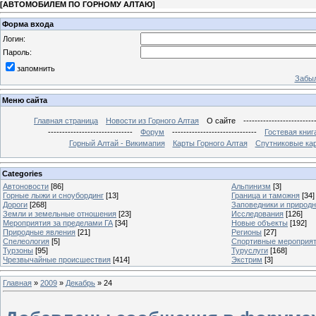
[
АВТОМОБИЛЕМ ПО ГОРНОМУ АЛТАЮ
]
Форма входа
Логин:
Пароль:
запомнить
Забыл
Меню сайта
Главная страница
Новости из Горного Алтая
О сайте
-------------------------
------------------------------
Форум
------------------------------
Гостевая книг
Горный Алтай - Викимапия
Карты Горного Алтая
Спутниковые кар
Categories
Автоновости
[86]
Альпинизм
[3]
Горные лыжи и сноубординг
[13]
Граница и таможня
[34]
Дороги
[268]
Заповедники и природ
Земли и земельные отношения
[23]
Исследования
[126]
Мероприятия за пределами ГА
[34]
Новые объекты
[192]
Природные явления
[21]
Регионы
[27]
Спелеология
[5]
Спортивные мероприя
Турзоны
[95]
Туруслуги
[168]
Чрезвычайные происшествия
[414]
Экстрим
[3]
Главная
»
2009
»
Декабрь
»
24