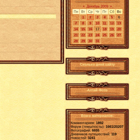
«
Декабрь 2009
»
Пн
Вт
Ср
Чт
Пт
Сб
Вс
1
2
3
4
5
6
7
8
9
10
11
12
13
14
15
16
17
18
19
20
21
22
23
24
25
26
27
28
29
30
31
Сколько дней сайту
Алтай-Фото
Всего материалов:
Комментариев:
1892
Форум (темы/посты):
1661/20207
Фотографий:
6655
Дневников путешествий:
119
Новостей:
3241