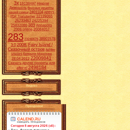
3x
19138497
Николя
Дювошель
Вкусные рецепты
2401104
нашей семьи
ABBYY
22129065
PDF Transformer
26233463
24225394
389
25832086
Annapolis
2006 online
20084057
283
38901578
23240676
2008.
Fairy Island /
3:0
Сказочный остров
Ashlee
izsoles
Боярыня Морозова
22009841
28.04.2012
Скачать другие проекты для
2498184
after ef
Яндекс
Праздники