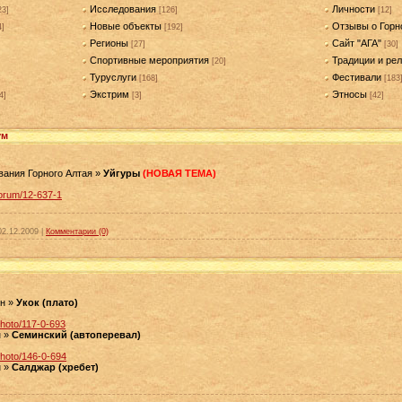
Исследования
Личности
23]
[126]
[12]
Новые объекты
Отзывы о Горн
4]
[192]
Регионы
Сайт "АГА"
[27]
[30]
Спортивные мероприятия
Традиции и рел
[20]
Туруслуги
Фестивали
[168]
[183
Экстрим
Этносы
4]
[3]
[42]
ум
ния Горного Алтая »
Уйгуры
(НОВАЯ ТЕМА)
forum/12-637-1
02.12.2009
|
Комментарии (0)
он »
Укок (плато)
photo/117-0-693
н »
Семинский (автоперевал)
photo/146-0-694
н »
Салджар (хребет)