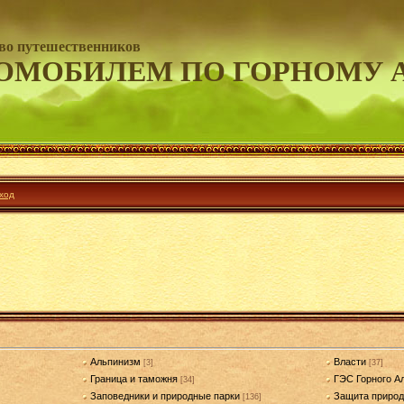
во путешественников
ОМОБИЛЕМ ПО ГОРНОМУ 
ход
Альпинизм
Власти
[3]
[37]
Граница и таможня
ГЭС Горного А
[34]
Заповедники и природные парки
Защита приро
[136]