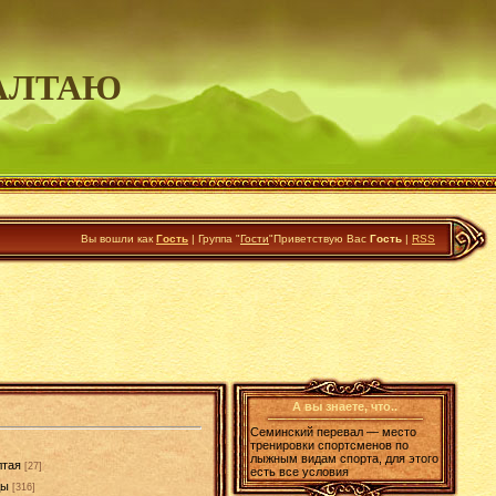
АЛТАЮ
Вы вошли как
Гость
|
Группа
"
Гости
"
Приветствую Вас
Гость
|
RSS
А вы знаете, что..
Семинский перевал — место
тренировки спортсменов по
лыжным видам спорта, для этого
лтая
[27]
есть все условия
ды
[316]