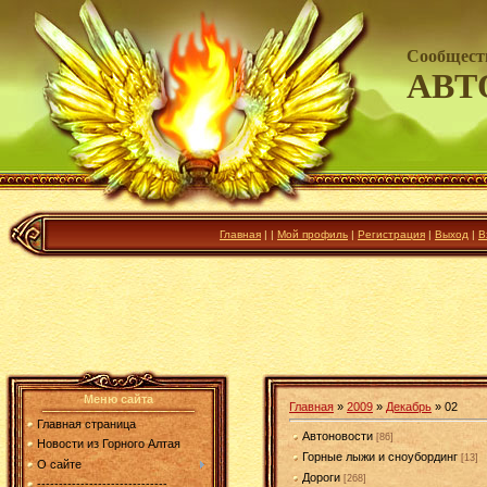
Сообщест
АВТ
Главная
|
|
Мой профиль
|
Регистрация
|
Выход
|
В
Меню сайта
Главная
»
2009
»
Декабрь
»
02
Главная страница
Автоновости
[86]
Новости из Горного Алтая
Горные лыжи и сноубординг
[13]
О сайте
Дороги
[268]
------------------------------