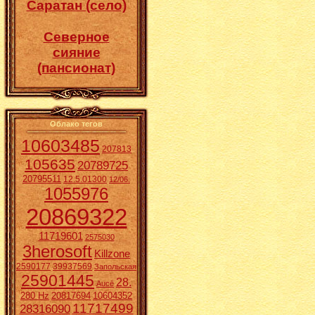
Саратан (село)
Северное
сияние
(пансионат)
Облако тегов
10603485
207813
105635
20789725
20795511
12.5.01300
12/06.
1055976
20869322
11719601
2575030
3herosoft
Killzone
2590177
39937569
Запольская
25901445
28.
Aucē
280 Hz
20817694
10604352
11717499
28316090