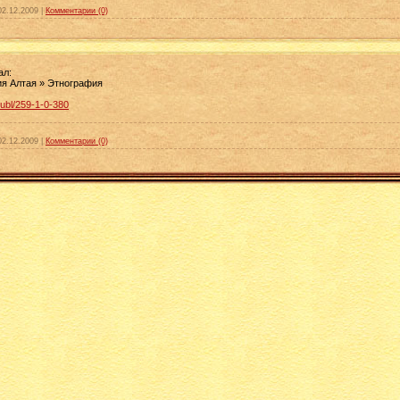
02.12.2009
|
Комментарии (0)
ал:
я Алтая » Этнография
publ/259-1-0-380
02.12.2009
|
Комментарии (0)