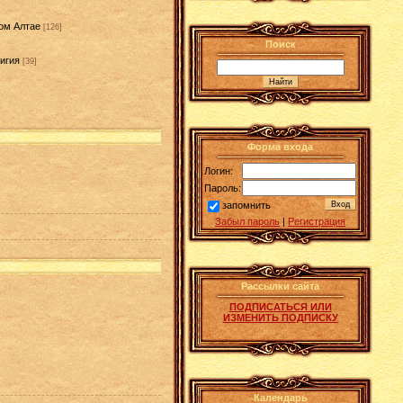
ом Алтае
[126]
Поиск
игия
[39]
]
Форма входа
Логин:
Пароль:
запомнить
Забыл пароль
|
Регистрация
Рассылки сайта
ПОДПИСАТЬСЯ ИЛИ
ИЗМЕНИТЬ ПОДПИСКУ
Календарь