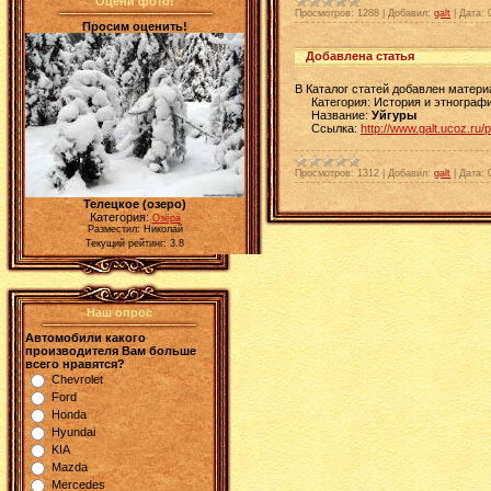
Оцени фото!
Просмотров:
1288
|
Добавил:
galt
|
Дата:
Просим оценить!
Добавлена статья
В Каталог статей добавлен матери
Категория: История и этнографи
Название:
Уйгуры
Ссылка:
http://www.galt.ucoz.ru/
Просмотров:
1312
|
Добавил:
galt
|
Дата:
Телецкое (озеро)
Категория:
Озёра
Разместил: Николай
Текущий рейтинг: 3.8
Наш опрос
Автомобили какого
производителя Вам больше
всего нравятся?
Chevrolet
Ford
Honda
Hyundai
KIA
Mazda
Mercedes