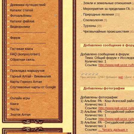
Земли и земельные отношения
[
Дневники путешествий
Мероприятия за пределами ГА
[3
Каталог статей
Природные явления
[21]
Фотоальбомы
Спелеология
[5]
Каталог файлов
Турзоны
[95]
Видеоролики
Чрезвычайные происшествия
[41
------------------------------
Форум
------------------------------
Добавлено сообщение в фор
Гостевая книга
Добавлено сообщение в форум:
FAQ (вопрос/ответ)
Тема: Общий форум » Исследова
Обратная связь
Количество: 1
Ссылка:
http://www.galt.ucoz.ru/
------------------------------
Прокладка маршрутов
Горный Алтай - Викимапия
Просмотров:
1256
|
Добавил:
galt
|
Дата:
Карты Горного Алтая
Спутниковые карты от Google
Добавлены фотографии
------------------------------
Добавлены фотографии:
Онлайн игры
1) Альбом: РА - Кош-Агачский рай
Книги
Количество: 1
Ссылки:
http://www.galt.ucoz.ru/
Тесты
2) Альбом: РА - Онгудайский райо
Знаток Алтая
Количество: 1
Ссылки:
http://www.galt.ucoz.ru/
3) Альбом: РА - Онгудайский райо
Количество: 1
Ссылки:
...
Читать дальше »