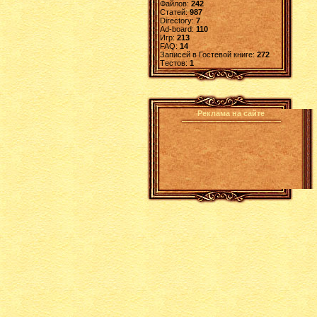
Файлов:
242
Статей:
987
Directory:
7
Ad-board:
110
Игр:
213
FAQ:
14
Записей в Гостевой книге:
272
Tестов:
1
Реклама на сайте