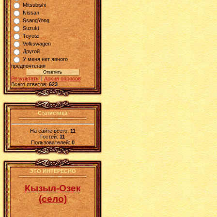
Mitsubishi
Nissan
SsangYong
Suzuki
Toyota
Volkswagen
Другой
У меня нет явного
предпочтения
Результаты
|
Архив опросов
Всего ответов:
623
Статистика
На сайте всего:
11
Гостей:
11
Пользователей:
0
ЭТО ИНТЕРЕСНО
Кызыл-Озек
(село)