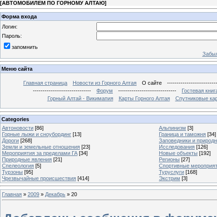
[
АВТОМОБИЛЕМ ПО ГОРНОМУ АЛТАЮ
]
Форма входа
Логин:
Пароль:
запомнить
Забыл
Меню сайта
Главная страница
Новости из Горного Алтая
О сайте
-------------------------
------------------------------
Форум
------------------------------
Гостевая книг
Горный Алтай - Викимапия
Карты Горного Алтая
Спутниковые кар
Categories
Автоновости
[86]
Альпинизм
[3]
Горные лыжи и сноубординг
[13]
Граница и таможня
[34]
Дороги
[268]
Заповедники и природ
Земли и земельные отношения
[23]
Исследования
[126]
Мероприятия за пределами ГА
[34]
Новые объекты
[192]
Природные явления
[21]
Регионы
[27]
Спелеология
[5]
Спортивные мероприя
Турзоны
[95]
Туруслуги
[168]
Чрезвычайные происшествия
[414]
Экстрим
[3]
Главная
»
2009
»
Декабрь
»
20