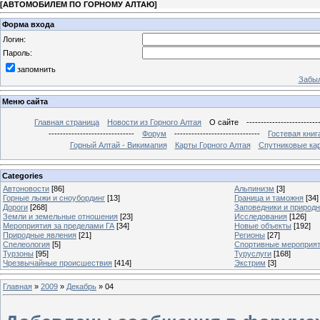
[
АВТОМОБИЛЕМ ПО ГОРНОМУ АЛТАЮ
]
Форма входа
Логин:
Пароль:
запомнить
Забыл
Меню сайта
Главная страница
Новости из Горного Алтая
О сайте
-------------------------
------------------------------
Форум
------------------------------
Гостевая книг
Горный Алтай - Викимапия
Карты Горного Алтая
Спутниковые кар
Categories
Автоновости
[86]
Альпинизм
[3]
Горные лыжи и сноубординг
[13]
Граница и таможня
[34]
Дороги
[268]
Заповедники и природ
Земли и земельные отношения
[23]
Исследования
[126]
Мероприятия за пределами ГА
[34]
Новые объекты
[192]
Природные явления
[21]
Регионы
[27]
Спелеология
[5]
Спортивные мероприя
Турзоны
[95]
Туруслуги
[168]
Чрезвычайные происшествия
[414]
Экстрим
[3]
Главная
»
2009
»
Декабрь
»
04