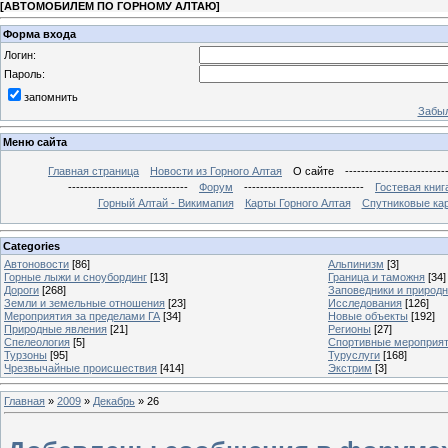
[
АВТОМОБИЛЕМ ПО ГОРНОМУ АЛТАЮ
]
Форма входа
Логин:
Пароль:
запомнить
Забыл
Меню сайта
Главная страница
Новости из Горного Алтая
О сайте
-------------------------
------------------------------
Форум
------------------------------
Гостевая книг
Горный Алтай - Викимапия
Карты Горного Алтая
Спутниковые кар
Categories
Автоновости
[86]
Альпинизм
[3]
Горные лыжи и сноубординг
[13]
Граница и таможня
[34]
Дороги
[268]
Заповедники и природ
Земли и земельные отношения
[23]
Исследования
[126]
Мероприятия за пределами ГА
[34]
Новые объекты
[192]
Природные явления
[21]
Регионы
[27]
Спелеология
[5]
Спортивные мероприя
Турзоны
[95]
Туруслуги
[168]
Чрезвычайные происшествия
[414]
Экстрим
[3]
Главная
»
2009
»
Декабрь
»
26