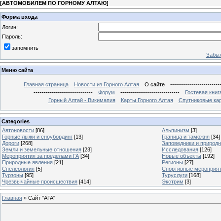
[
АВТОМОБИЛЕМ ПО ГОРНОМУ АЛТАЮ
]
Форма входа
Логин:
Пароль:
запомнить
Забыл
Меню сайта
Главная страница
Новости из Горного Алтая
О сайте
-------------------------
------------------------------
Форум
------------------------------
Гостевая книг
Горный Алтай - Викимапия
Карты Горного Алтая
Спутниковые кар
Categories
Автоновости
[86]
Альпинизм
[3]
Горные лыжи и сноубординг
[13]
Граница и таможня
[34]
Дороги
[268]
Заповедники и природ
Земли и земельные отношения
[23]
Исследования
[126]
Мероприятия за пределами ГА
[34]
Новые объекты
[192]
Природные явления
[21]
Регионы
[27]
Спелеология
[5]
Спортивные мероприя
Турзоны
[95]
Туруслуги
[168]
Чрезвычайные происшествия
[414]
Экстрим
[3]
Главная
»
Сайт "АГА"