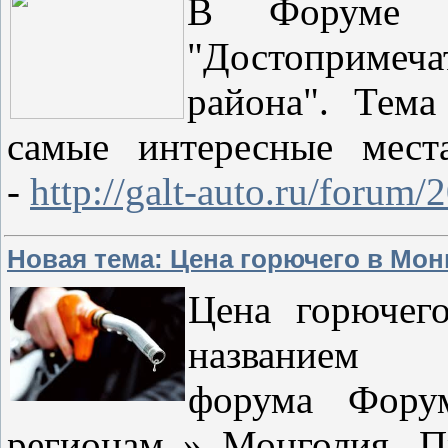
В Форуме п
"Достоприме
района". Тема
самые интересные мест
-
http://galt-auto.ru/forum/
Новая тема: Цена горючего в Мон
Цена горючег
названием
форума Фор
регионам » Монголия. П