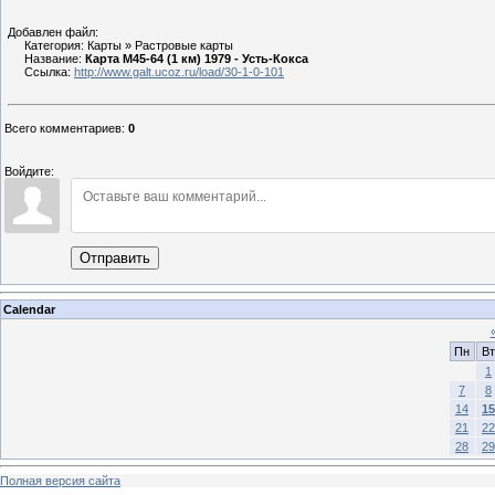
Добавлен файл:
Категория: Карты » Растровые карты
Название:
Карта М45-64 (1 км) 1979 - Усть-Кокса
Ссылка:
http://www.galt.ucoz.ru/load/30-1-0-101
Всего комментариев
:
0
Войдите:
Отправить
Calendar
Пн
Вт
1
7
8
14
15
21
22
28
29
Полная версия сайта