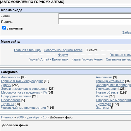
[
АВТОМОБИЛЕМ ПО ГОРНОМУ АЛТАЮ
]
Форма входа
Логин:
Пароль:
запомнить
Забыл
Меню сайта
Главная страница
Новости из Горного Алтая
О сайте
-------------------------
------------------------------
Форум
------------------------------
Гостевая книг
Горный Алтай - Викимапия
Карты Горного Алтая
Спутниковые кар
Categories
Автоновости
[86]
Альпинизм
[3]
Горные лыжи и сноубординг
[13]
Граница и таможня
[34]
Дороги
[268]
Заповедники и природ
Земли и земельные отношения
[23]
Исследования
[126]
Мероприятия за пределами ГА
[34]
Новые объекты
[192]
Природные явления
[21]
Регионы
[27]
Спелеология
[5]
Спортивные мероприя
Турзоны
[95]
Туруслуги
[168]
Чрезвычайные происшествия
[414]
Экстрим
[3]
Главная
»
2009
»
Декабрь
»
15
» Добавлен файл
Добавлен файл