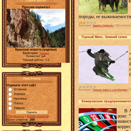
к
Оцени фото!
Просим оценить!
породы, ее выживаемост
Категория:
Защита природы
|
Просмотров
Горный Микс. Зимний сезон
Красные ворота (ущелье)
Категория:
Ущелья
Разместил: galt
Текущий рейтинг: 5.0
Наш опрос
Оцените этот сайт
Отлично
Категория:
Горные лыжи и сноубординг
|
Хорошо
Неплохо
Кемеровские предпринимател
Плохо
Ужасно
В Алт
зоне 
Результаты
|
Архив опросов
Всего ответов:
288
инвес
корре