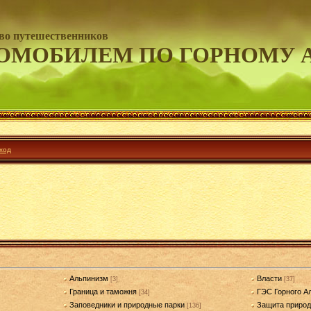
во путешественников
ОМОБИЛЕМ ПО ГОРНОМУ 
ход
Альпинизм
Власти
[3]
[37]
Граница и таможня
ГЭС Горного А
[34]
Заповедники и природные парки
Защита приро
[136]