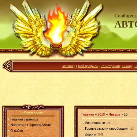
Сообщест
АВТ
Главная
|
|
Мой профиль
|
Регистрация
|
Выход
|
В
Меню сайта
Главная
»
2010
»
Январь
»
15
Главная страница
Автоновости
[86]
Новости из Горного Алтая
Горные лыжи и сноубординг
[13]
О сайте
Дороги
[268]
------------------------------