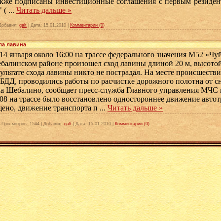
 подписаны инвестиционные соглашения с первым резиден
" (
...
Читать дальше »
Добавил:
galt
|
Дата:
15.01.2010
|
Комментарии (0)
ла лавина
 января около 16:00 на трассе федерального значения М52 «Чуй
балинском районе произошел сход лавины длиной 20 м, высотой
зультате схода лавины никто не пострадал. На месте происшеств
БДД, проводились работы по расчистке дорожного полотна от 
ла Шебалино, сообщает пресс-служба Главного управления МЧС 
:08 на трассе было восстановлено одностороннее движение автот
ено, движение транспорта п
...
Читать дальше »
|
Просмотров:
1544
|
Добавил:
galt
|
Дата:
15.01.2010
|
Комментарии (0)