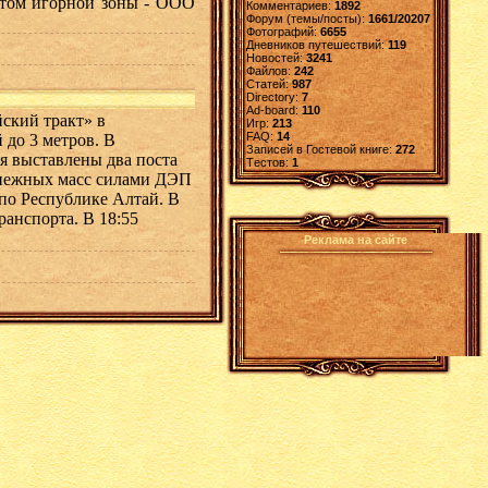
том игорной зоны - ООО
Комментариев:
1892
Форум (темы/посты):
1661/20207
Фотографий:
6655
Дневников путешествий:
119
Новостей:
3241
Файлов:
242
Статей:
987
Directory:
7
Ad-board:
110
ский тракт» в
Игр:
213
FAQ:
14
 до 3 метров. В
Записей в Гостевой книге:
272
ия выставлены два поста
Tестов:
1
снежных масс силами ДЭП
по Республике Алтай. В
ранспорта. В 18:55
Реклама на сайте