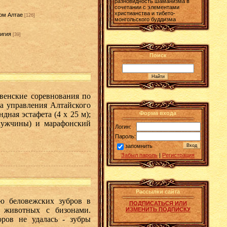
разновидность шаманизма в
сочетании с элементами
христианства и тибето-
ом Алтае
[126]
монгольского буддизма
игия
[39]
]
Поиск
енские соревнования по
ба управления Алтайского
дная эстафета (4 х 25 м);
Форма входа
 мужчины) и марафонский
Логин:
Пароль:
запомнить
Забыл пароль
|
Регистрация
Рассылки сайта
беловежских зубров в
ПОДПИСАТЬСЯ ИЛИ
х животных с бизонами.
ИЗМЕНИТЬ ПОДПИСКУ
ров не удалась - зубры