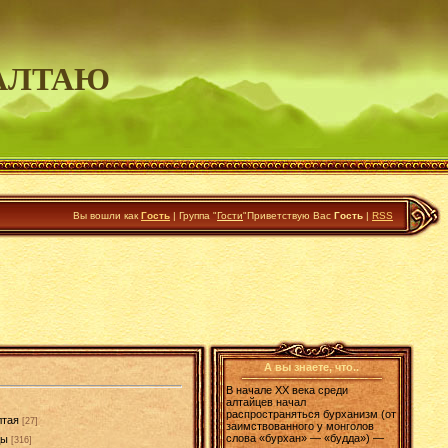
АЛТАЮ
Вы вошли как
Гость
|
Группа
"
Гости
"
Приветствую Вас
Гость
|
RSS
А вы знаете, что..
В начале XX века среди
алтайцев начал
распространяться бурханизм (от
лтая
[27]
заимствованного у монголов
слова «бурхан» — «будда») —
ды
[316]