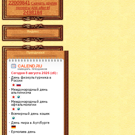
22009841
Скачать другие
проекты для after ef
2498184
Яндекс
Праздники