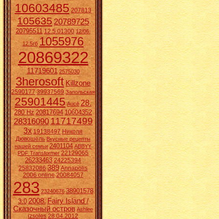
10603485
207813
105635
20789725
20795511
12.5.01300
12/06.
1055976
12.5гб
20869322
11719601
2575030
3herosoft
Killzone
2590177
39937569
Запольская
25901445
28.
Aucē
280 Hz
20817694
10604352
11717499
28316090
3x
19138497
Николя
Дювошель
Вкусные рецепты
2401104
нашей семьи
ABBYY
22129065
PDF Transformer
26233463
24225394
389
25832086
Annapolis
2006 online
20084057
283
38901578
23240676
2008.
Fairy Island /
3:0
Сказочный остров
Ashlee
izsoles
28.04.2012