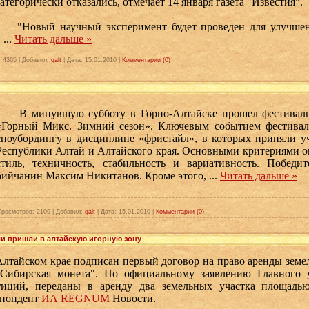
атегорически отказались, отмечает 14 января газета "Известия".
"Новый научный эксперимент будет проведен для улучшени
и
...
Читать дальше »
:
4365
|
Добавил:
galt
|
Дата:
15.01.2010
|
Комментарии (0)
В минувшую субботу в Горно-Алтайске прошел фестиваль 
«Горный Микс. Зимний сезон». Ключевым событием фестивал
сноубордингу в дисциплине «фристайл», в которых приняли уч
Республики Алтай и Алтайского края. Основными критериями о
стиль, техничность, стабильность и вариативность. Победи
бийчанин Максим Никитанов. Кроме этого,
...
Читать дальше »
Просмотров:
2109
|
Добавил:
galt
|
Дата:
15.01.2010
|
Комментарии (0)
и пришли в алтайскую игорную зону
айском крае подписан первый договор на право аренды земел
"Сибирская монета". По официальному заявлению Главного 
тиций, переданы в аренду два земельных участка площадью
спондент
ИА REGNUM
Новости.