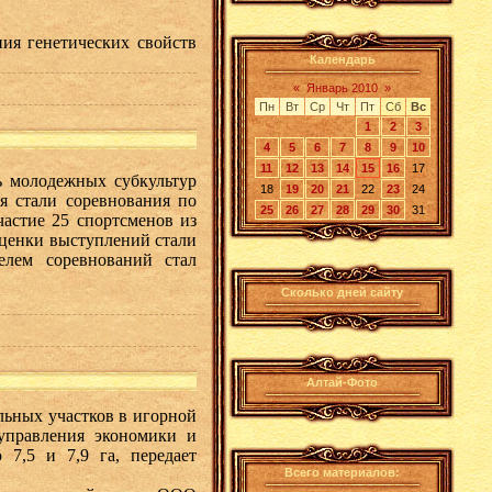
я генетических свойств
Календарь
«
Январь 2010
»
Пн
Вт
Ср
Чт
Пт
Сб
Вс
1
2
3
4
5
6
7
8
9
10
11
12
13
14
15
16
17
молодежных субкультур
18
19
20
21
22
23
24
я стали соревнования по
25
26
27
28
29
30
31
астие 25 спортсменов из
ценки выступлений стали
телем соревнований стал
Сколько дней сайту
Алтай-Фото
ьных участков в игорной
управления экономики и
 7,5 и 7,9 га, передает
Всего материалов: