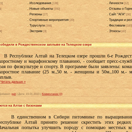
Исследования
Личности
23]
[126]
[12]
Новые объекты
Отзывы о Горн
4]
[192]
Регионы
Сайт "АГА"
[27]
[30]
Спортивные мероприятия
Традиции и рел
[20]
Туруслуги
Фестивали
[168]
[183
Экстрим
Этносы
4]
[3]
[42]
обедили в Рождественском заплыве на Телецком озере
 Республике Алтай на Телецком озере прошли 6-е Рождеств
коростному и марафонскому плаванию, - сообщает пресс-служ
рая по физкультуре и спорту.
В программе были заявлены: коман
коростное плавание (25 м.,50 м. - женщины и 50м.,100 м.-
аплыв.
.
Читать дальше »
Добавил:
galt
|
Дата:
15.01.2010
|
Комментарии (0)
тся на Алтае с бизонами
В единственном в Сибири питомнике по выращиванию 
Республике Алтай принято решение скрестить этих редки
Начальная попытка улучшить породу с помощью местных ко