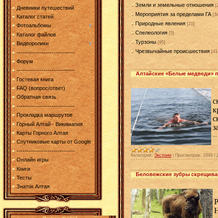
Земли и земельные отношения
[
Дневники путешествий
Мероприятия за пределами ГА
[3
Каталог статей
Природные явления
[21]
Фотоальбомы
Спелеология
[5]
Каталог файлов
Турзоны
[95]
Видеоролики
Чрезвычайные происшествия
[41
------------------------------
Форум
------------------------------
Алтайские «Белые медведи» п
Гостевая книга
FAQ (вопрос/ответ)
В
Обратная связь
с
------------------------------
к
Прокладка маршрутов
с
Горный Алтай - Викимапия
з
Карты Горного Алтая
..
Спутниковые карты от Google
------------------------------
Категория:
Экстрим
|
Просмотров:
1849
|
Онлайн игры
Книги
Беловежские зубры скрещиваю
Тесты
Знаток Алтая