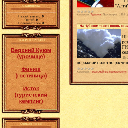
Также
"Алти
Статистика
Категория:
Турзоны
|
Просмотров:
1492
|
На сайте всего:
9
Гостей:
9
Пользователей:
0
На Чуйском тракте вновь сош
14
Ше
ЭТО ИНТЕРЕСНО
ре
ГИ
Верхний Куюм
се
(урочище)
18
дорожное полотно расчищ
Финиш
Категория:
Чрезвычайные происшествия
(гостиница)
Исток
(туристский
кемпинг)
Облако тегов