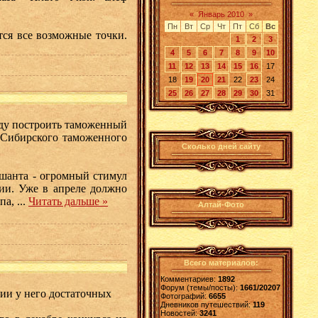
«
Январь 2010
»
Пн
Вт
Ср
Чт
Пт
Сб
Вс
тся все возможные точки.
1
2
3
4
5
6
7
8
9
10
11
12
13
14
15
16
17
18
19
20
21
22
23
24
25
26
27
28
29
30
31
ду построить таможенный
а Сибирского таможенного
Сколько дней сайту
шанта - огромный стимул
нии. Уже в апреле должно
ипа,
...
Читать дальше »
Алтай-Фото
Всего материалов:
Комментариев:
1892
Форум (темы/посты):
1661/20207
ии у него достаточных
Фотографий:
6655
Дневников путешествий:
119
Новостей:
3241