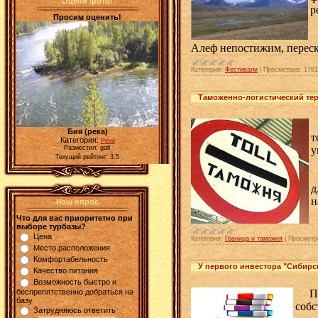
Оцени фото!
р
Просим оценить!
"
Алеф непостижим, переск
Категория:
Фестивали
|
Просмотров:
1781
Таможенно-логистический тер
В
Бия (река)
т
Категория:
Реки
у
Разместил: galt
Текущий рейтинг: 3.5
С
д
н
Наш опрос
Что для вас приоритетно при
выборе турбазы?
Цена
Категория:
Граница и таможня
|
Просмотр
Место расположения
Комфортабельность
У первого инвестора "Сибирс
Качество питания
Возможность быстро и
Перв
беспрепятственно добраться на
базу
собс
Затрудняюсь ответить