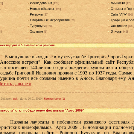
Исследования
Личности
23]
[126]
[12]
Новые объекты
Отзывы о Горн
4]
[192]
Регионы
Сайт "АГА"
[27]
[30]
Спортивные мероприятия
Традиции и рел
[20]
Туруслуги
Фестивали
[168]
[183
Экстрим
Этносы
4]
[3]
[42]
роектируют в Чемальском районе
В минувшие выходные в музее-усадьбе Григория Чорос-Гурк
"Аносские встречи". Как сообщает официальный сайт Республ
был посвящен 140-летию со дня рождения художника и обществ
усадьбе Григорий Иванович прожил с 1903 по 1937 годы. Самые 
Гуркина почти все созданы именно в Аносе. Благодаря ему А
Читать дальше »
|
Добавил:
galt
|
Дата:
20.01.2010
|
Комментарии (1)
льности" стал победителем фестиваля "Арго 2009"
азваны лауреаты и победители рязанского фестиваля лю
уристских видеофильмов "Арго 2009". В номинации полноме
ильмом признана работа Родиона Бучукури из Владикавк