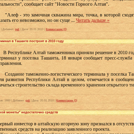
еальности", сообщает сайт "Новости Горного Алтая".
Алеф - это замочная скважина мира, точка, в которой сходя
азать его невозможно, но он суще
...
Читать дальше »
|
Добавил:
galt
|
Дата:
20.01.2010
|
Комментарии (0)
минал в Ташанте построят в 2010 году
 Республике Алтай таможенники приняли решение в 2010 го
ерминал у поселка Ташанта, 18 января сообщает пресс-служб
правления.
оздание таможенно-логистического терминала у поселка Та
ля развития Республики Алтай в целом, отмечается в сообще
ачаться строительство склада временного хранения открытого т
ов:
1880
|
Добавил:
galt
|
Дата:
20.01.2010
|
Комментарии (0)
кой монеты" недостаточно средств
ый инвестор в алтайскую игорную зону признался в отсутств
твенных средств на реализацию заявленного проекта.