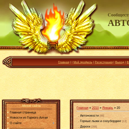
Сообщест
АВТ
Главная
|
|
Мой профиль
|
Регистрация
|
Выход
|
В
Меню сайта
Главная
»
2010
»
Январь
»
20
Главная страница
Автоновости
[86]
Новости из Горного Алтая
Горные лыжи и сноубординг
[13]
О сайте
Дороги
[268]
------------------------------