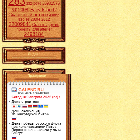
283
38901578
23240676
2008.
Fairy Island /
3:0
Сказочный остров
Ashlee
izsoles
28.04.2012
22009841
Скачать другие
проекты для after ef
2498184
Яндекс
Праздники