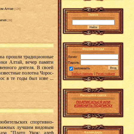
ом Алтае
[126]
Поиск
игия
[39]
]
Форма входа
ина прошли традиционные
Логин:
ики Алтай, вечер памяти
Пароль:
енного деятеля. В своей
запомнить
известные полотна Чорос-
Забыл пароль
|
Регистрация
нос в те годы был изве
...
Рассылки сайта
ПОДПИСАТЬСЯ ИЛИ
ИЗМЕНИТЬ ПОДПИСКУ
бительских спортивно-
тражных лучшим видовым
аза "Плато Укок: алеф
Календарь