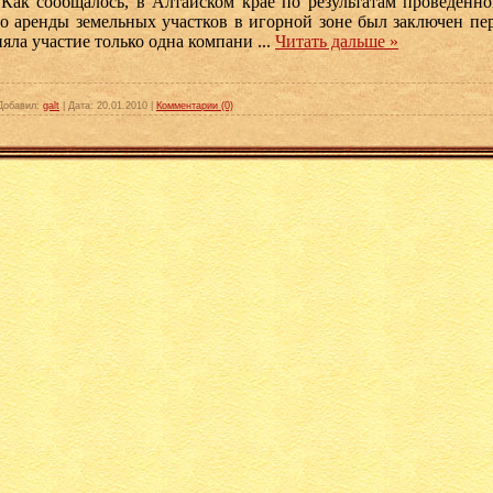
 сообщалось, в Алтайском крае по результатам проведенног
о аренды земельных участков в игорной зоне был заключен пе
яла участие только одна компани
...
Читать дальше »
Добавил:
galt
|
Дата:
20.01.2010
|
Комментарии (0)