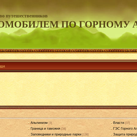
во путешественников
ОМОБИЛЕМ ПО ГОРНОМУ 
ход
Альпинизм
Власти
[3]
[37]
Граница и таможня
ГЭС Горного А
[34]
Заповедники и природные парки
Защита приро
[136]