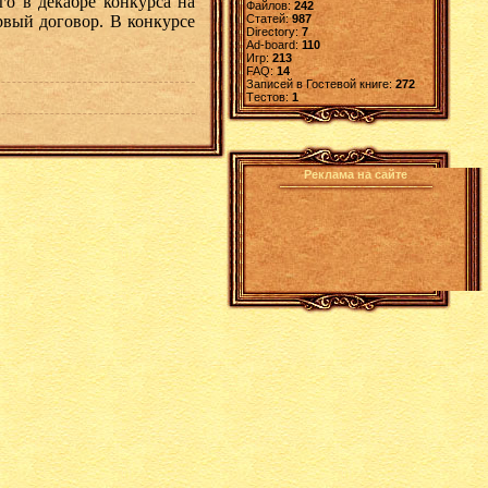
о в декабре конкурса на
Файлов:
242
рвый договор. В конкурсе
Статей:
987
Directory:
7
Ad-board:
110
Игр:
213
FAQ:
14
Записей в Гостевой книге:
272
Tестов:
1
Реклама на сайте