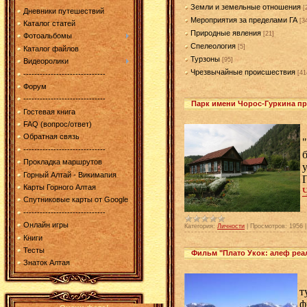
Земли и земельные отношения
[
Дневники путешествий
Мероприятия за пределами ГА
[3
Каталог статей
Природные явления
[21]
Фотоальбомы
Спелеология
[5]
Каталог файлов
Турзоны
[95]
Видеоролики
Чрезвычайные происшествия
[41
------------------------------
Форум
------------------------------
Парк имени Чорос-Гуркина п
Гостевая книга
FAQ (вопрос/ответ)
Обратная связь
------------------------------
Прокладка маршрутов
Горный Алтай - Викимапия
Карты Горного Алтая
Спутниковые карты от Google
------------------------------
Онлайн игры
Категория:
Личности
|
Просмотров:
1956
Книги
Тесты
Фильм "Плато Укок: алеф реа
Знаток Алтая
Н
т
ф