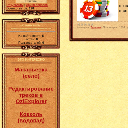
Как
прав
Результаты
|
Архив опросов
Всего ответов:
198
прин
Статистика
Категория:
Турзоны
|
Просмотров:
1514
|
На сайте всего:
8
Гостей:
8
Пользователей:
0
ЭТО ИНТЕРЕСНО
Макарьевка
(село)
Редактирование
треков в
OziExplorer
Кокколь
(водопад)