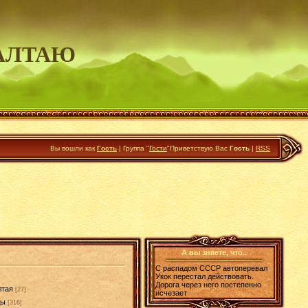
АЛТАЮ
Вы вошли как
Гость
|
Группа
"
Гости
"
Приветствую Вас
Гость
|
RSS
А вы знаете, что..
С распадом СССР автоперевал
Укок перестал действовать.
Дорога через него постепенно
лтая
[27]
исчезает
ды
[316]