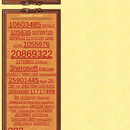
Облако тегов
10603485
207813
105635
20789725
20795511
12.5.01300
12/06.
1055976
12.5гб
20869322
11719601
2575030
3herosoft
Killzone
2590177
39937569
Запольская
25901445
28.
Aucē
280 Hz
20817694
10604352
11717499
28316090
3x
19138497
Николя
Дювошель
Вкусные рецепты
2401104
нашей семьи
ABBYY
22129065
PDF Transformer
26233463
24225394
389
25832086
Annapolis
2006 online
20084057