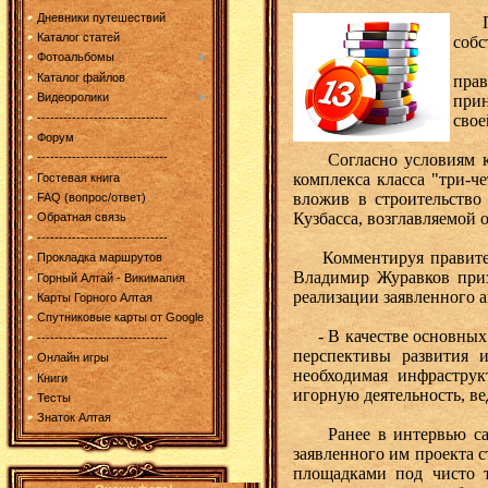
Дневники путешествий
Пер
Каталог статей
собс
Фотоальбомы
Как
Каталог файлов
прав
Видеоролики
прин
------------------------------
свое
Форум
Согласно условиям конк
------------------------------
комплекса класса "три-ч
Гостевая книга
вложив в строительство
FAQ (вопрос/ответ)
Кузбасса, возглавляемой 
Обратная связь
------------------------------
Комментируя правитель
Прокладка маршрутов
Владимир Журавков приз
Горный Алтай - Викимапия
реализации заявленного 
Карты Горного Алтая
Спутниковые карты от Google
- В качестве основных и
------------------------------
перспективы развития 
Онлайн игры
необходимая инфраструк
Книги
игорную деятельность, ве
Тесты
Знаток Алтая
Ранее в интервью сайту
заявленного им проекта с
площадками под чисто 