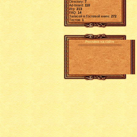
Directory:
7
Ad-board:
110
Игр:
213
FAQ:
14
Записей в Гостевой книге:
272
Tестов:
1
Реклама на сайте