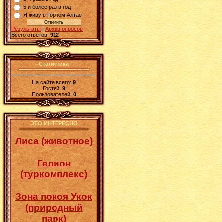
5 и более раз в год
Я живу в Горном Алтае
Результаты
|
Архив опросов
Всего ответов:
912
Статистика
На сайте всего:
9
Гостей:
9
Пользователей:
0
ЭТО ИНТЕРЕСНО
Лиса (животное)
Гелион
(туркомплекс)
Зона покоя Укок
(природный
парк)