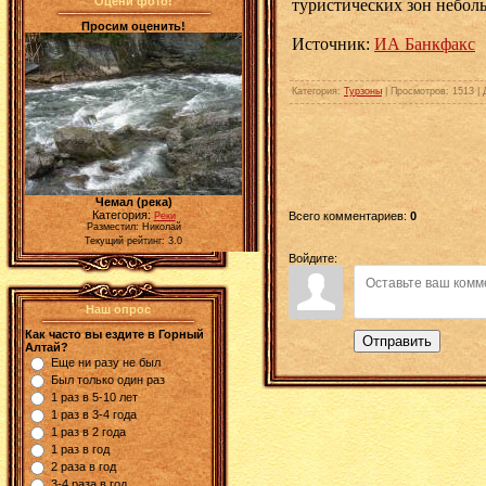
Оцени фото!
туристических зон небол
Просим оценить!
Источник:
ИА Банкфакс
Категория
:
Турзоны
|
Просмотров
: 1513 |
Чемал (река)
Категория:
Всего комментариев
:
0
Реки
Разместил: Николай
Текущий рейтинг: 3.0
Войдите:
Наш опрос
Как часто вы ездите в Горный
Отправить
Алтай?
Еще ни разу не был
Был только один раз
1 раз в 5-10 лет
1 раз в 3-4 года
1 раз в 2 года
1 раз в год
2 раза в год
3-4 раза в год