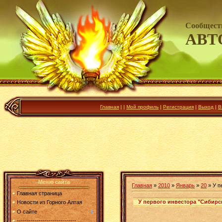
Сообщест
АВТ
Главная
|
|
Мой профиль
|
Регистрация
|
Выход
|
В
Меню сайта
Главная
»
2010
»
Январь
»
20
» У п
Главная страница
У первого инвестора "Сибирс
Новости из Горного Алтая
О сайте
------------------------------