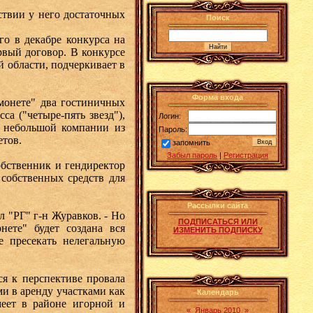
твии у него достаточных
Поиск
о в декабре конкурса на
рвый договор. В конкурсе
 области, подчеркивает в
Форма входа
монете" два гостиничных
а ("четыре-пять звезд"),
Логин:
й небольшой компании из
Пароль:
етов.
запомнить
Забыл пароль
|
Регистрация
ственник и гендиректор
собственных средств для
Рассылки сайта
 "РГ" г-н Журавков. - Но
ПОДПИСАТЬСЯ ИЛИ
ете" будет создана вся
ИЗМЕНИТЬ ПОДПИСКУ
е пресекать нелегальную
я к перспективе провала
ми в аренду участками как
Календарь
еет в районе игорной и
«
Январь 2010
»