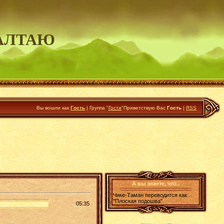
АЛТАЮ
Вы вошли как
Гость
|
Группа
"
Гости
"
Приветствую Вас
Гость
|
RSS
А вы знаете, что..
Чике-Таман переводится как
"Плоская подошва"
05:35