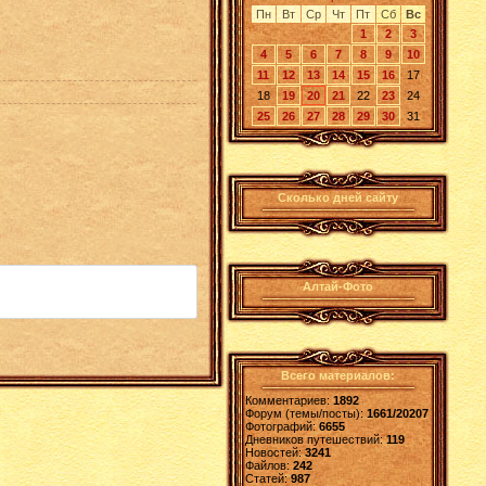
Пн
Вт
Ср
Чт
Пт
Сб
Вс
1
2
3
4
5
6
7
8
9
10
11
12
13
14
15
16
17
18
19
20
21
22
23
24
25
26
27
28
29
30
31
Сколько дней сайту
Алтай-Фото
Всего материалов:
Комментариев:
1892
Форум (темы/посты):
1661/20207
Фотографий:
6655
Дневников путешествий:
119
Новостей:
3241
Файлов:
242
Статей:
987