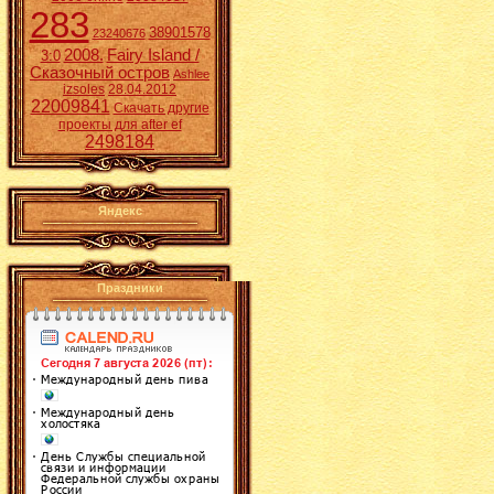
283
38901578
23240676
2008.
Fairy Island /
3:0
Сказочный остров
Ashlee
izsoles
28.04.2012
22009841
Скачать другие
проекты для after ef
2498184
Яндекс
Праздники