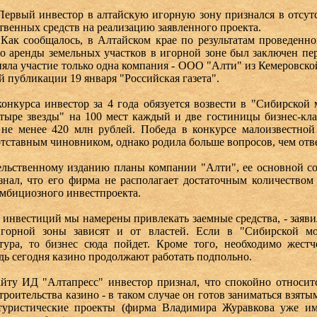
вый инвестор в алтайскую игорную зону признался в отсутс
твенных средств на реализацию заявленного проекта.
 сообщалось, в Алтайском крае по результатам проведенног
о аренды земельных участков в игорной зоне был заключен пе
яла участие только одна компания - ООО "Алти" из Кемеровской
й публикации 19 января "Российская газета".
урса инвестор за 4 года обязуется возвести в "Сибирской 
етыре звезды" на 100 мест каждый и две гостиницы бизнес-класс
 не менее 420 млн рублей. Победа в конкурсе малоизвестно
отставным чиновником, однако родила больше вопросов, чем отв
ственному изданию планы компании "Алти", ее основной соб
нал, что его фирма не располагает достаточным количеством 
амбициозного инвестпроекта.
нвестиций мы намерены привлекать заемные средства, - заявил
игорной зоны зависят и от властей. Если в "Сибирской мон
тура, то бизнес сюда пойдет. Кроме того, необходимо жестч
дь сегодня казино продолжают работать подпольно.
 ИД "Алтапресс" инвестор признал, что спокойно относитс
троительства казино - в таком случае он готов заниматься взяты
туристические проекты (фирма Владимира Журавкова уже им