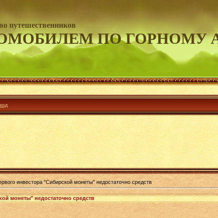
во путешественников
ОМОБИЛЕМ ПО ГОРНОМУ 
ход
ервого инвестора "Сибирской монеты" недостаточно средств
кой монеты" недостаточно средств