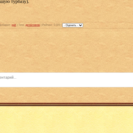
ьшую турбазу).
Добавил
:
galt
|
Теги
:
детективом
|
Рейтинг
: 0.0/0 |