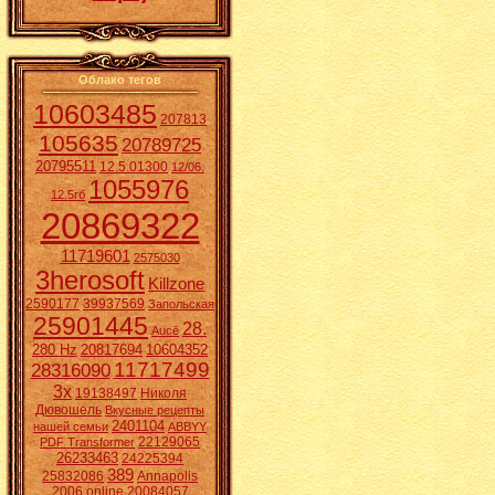
Облако тегов
10603485
207813
105635
20789725
20795511
12.5.01300
12/06.
1055976
12.5гб
20869322
11719601
2575030
3herosoft
Killzone
2590177
39937569
Запольская
25901445
28.
Aucē
280 Hz
20817694
10604352
11717499
28316090
3x
19138497
Николя
Дювошель
Вкусные рецепты
2401104
нашей семьи
ABBYY
22129065
PDF Transformer
26233463
24225394
389
25832086
Annapolis
2006 online
20084057