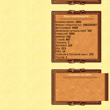
Всего материалов:
Комментариев:
1892
Форум (темы/посты):
1661/20207
Фотографий:
6655
Дневников путешествий:
119
Новостей:
3241
Файлов:
242
Статей:
987
Directory:
7
Ad-board:
110
Игр:
213
FAQ:
14
Записей в Гостевой книге:
272
Tестов:
1
Реклама на сайте