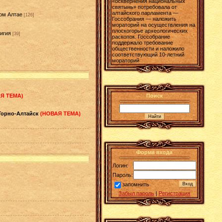
«осквернения национальных
святынь» потребовала от
алтайского парламента —
ом Алтае
[126]
Госсобрания — наложить
мораторий на осуществления на
плоскогорье археологических
игия
[39]
раскопок. Госсобрание
поддержало требование
]
общественности и наложило
соответствующий 10-летний
мораторий
Я ТЕМА)
Поиск
 Горно-Алтайск
(НОВАЯ ТЕМА)
Форма входа
Логин:
Пароль:
запомнить
Забыл пароль
|
Регистрация