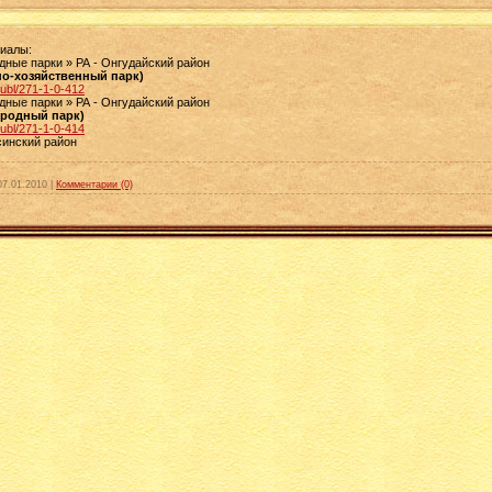
риалы:
одные парки » РА - Онгудайский район
о-хозяйственный парк)
publ/271-1-0-412
одные парки » РА - Онгудайский район
иродный парк)
publ/271-1-0-414
ксинский район
07.01.2010
|
Комментарии (0)