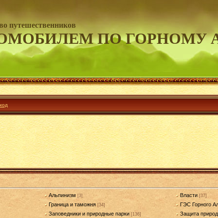
во путешественников
ОМОБИЛЕМ ПО ГОРНОМУ 
ход
Альпинизм
Власти
[3]
[37]
Граница и таможня
ГЭС Горного А
[34]
Заповедники и природные парки
Защита приро
[136]