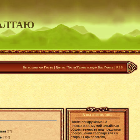
АЛТАЮ
Вы вошли как
Гость
|
Группа
"
Гости
"
Приветствую Вас
Гость
|
RSS
А вы знаете, что..
После обнаружения на
плоскогорье мумий алтайская
общественность под предлогом
лтая
[27]
прекращения «варварства со
стороны археологов»,
ды
[316]