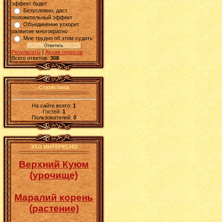
эффект будет
Безусловно, даст
положительный эффект
Объединение ускорит
развитие многократно
Мне трудно об этом судить
Результаты
|
Архив опросов
Всего ответов:
308
Статистика
На сайте всего:
1
Гостей:
1
Пользователей:
0
ЭТО ИНТЕРЕСНО
Верхний Куюм
(урочище)
Маралий корень
(растение)