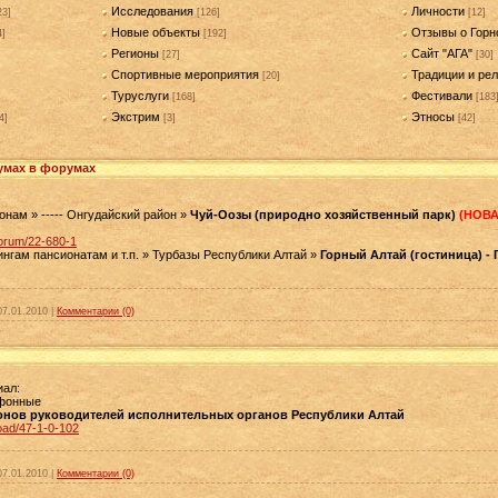
Исследования
Личности
23]
[126]
[12]
Новые объекты
Отзывы о Горн
4]
[192]
Регионы
Сайт "АГА"
[27]
[30]
Спортивные мероприятия
Традиции и рел
[20]
Туруслуги
Фестивали
[168]
[183
Экстрим
Этносы
4]
[3]
[42]
умах в форумах
онам » ----- Онгудайский район »
Чуй-Оозы (природно хозяйственный парк)
(НОВА
forum/22-680-1
ингам пансионатам и т.п. » Турбазы Республики Алтай »
Горный Алтай (гостиница) -
07.01.2010
|
Комментарии (0)
иал:
фонные
нов руководителей исполнительных органов Республики Алтай
load/47-1-0-102
07.01.2010
|
Комментарии (0)