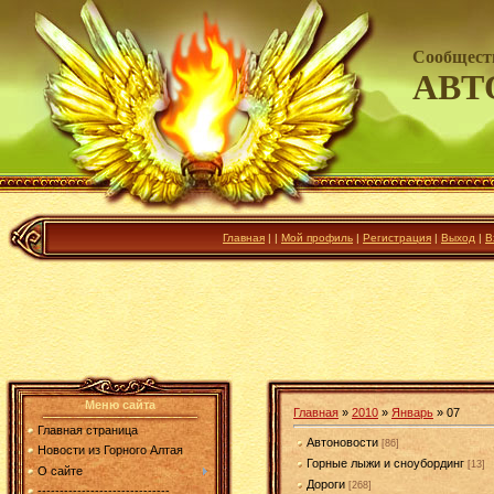
Сообщест
АВТ
Главная
|
|
Мой профиль
|
Регистрация
|
Выход
|
В
Меню сайта
Главная
»
2010
»
Январь
»
07
Главная страница
Автоновости
[86]
Новости из Горного Алтая
Горные лыжи и сноубординг
[13]
О сайте
Дороги
[268]
------------------------------