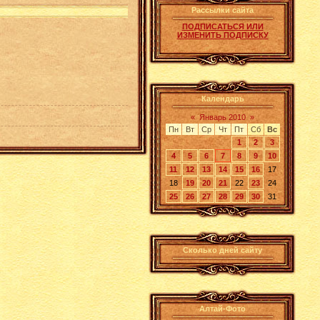
Рассылки сайта
ПОДПИСАТЬСЯ ИЛИ
ИЗМЕНИТЬ ПОДПИСКУ
Календарь
«
Январь 2010
»
Пн
Вт
Ср
Чт
Пт
Сб
Вс
1
2
3
4
5
6
7
8
9
10
11
12
13
14
15
16
17
18
19
20
21
22
23
24
25
26
27
28
29
30
31
Сколько дней сайту
Алтай-Фото