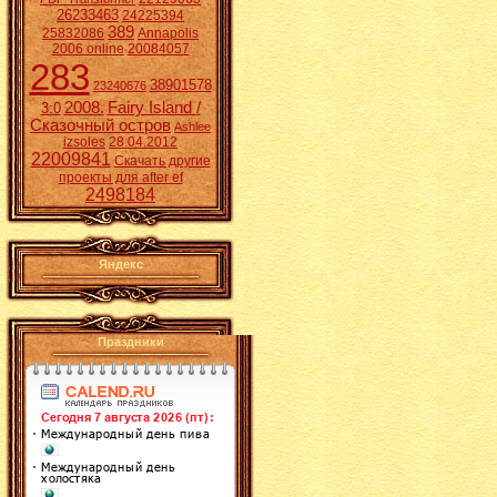
26233463
24225394
389
25832086
Annapolis
2006 online
20084057
283
38901578
23240676
2008.
Fairy Island /
3:0
Сказочный остров
Ashlee
izsoles
28.04.2012
22009841
Скачать другие
проекты для after ef
2498184
Яндекс
Праздники