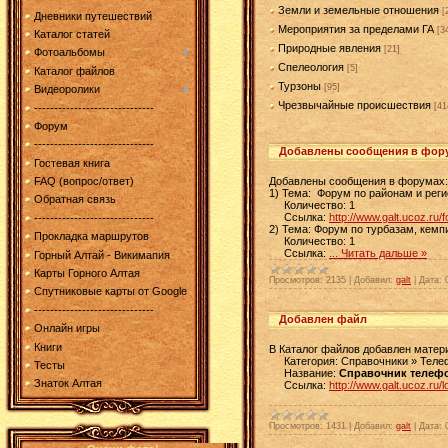
Земли и земельные отношения
[
Дневники путешествий
Мероприятия за пределами ГА
[3
Каталог статей
Природные явления
[21]
Фотоальбомы
Спелеология
[5]
Каталог файлов
Турзоны
[95]
Видеоролики
Чрезвычайные происшествия
[41
------------------------------
Форум
------------------------------
Добавлены сообщения в фор
Гостевая книга
Добавлены сообщения в форумах:
FAQ (вопрос/ответ)
1) Тема: Форум по районам и реги
Обратная связь
Количество: 1
Ссылка:
http://www.galt.ucoz.ru/
------------------------------
2) Тема: Форум по турбазам, кемп
Прокладка маршрутов
Количество: 1
Ссылка:
...
Читать дальше »
Горный Алтай - Викимапия
Карты Горного Алтая
Просмотров:
2135
|
Добавил:
galt
|
Дата:
Спутниковые карты от Google
------------------------------
Добавлен файл
Онлайн игры
Книги
В Каталог файлов добавлен матер
Категория: Справочники » Теле
Тесты
Название:
Справочник телефо
Знаток Алтая
Ссылка:
http://www.galt.ucoz.ru/
Просмотров:
1431
|
Добавил:
galt
|
Дата: