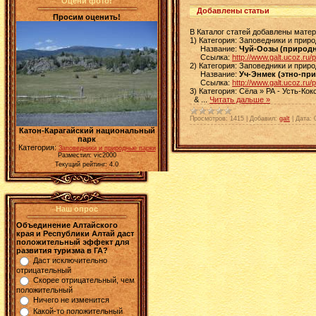
Оцени фото!
Добавлены статьи
Просим оценить!
В Каталог статей добавлены мате
1) Категория: Заповедники и прир
Название:
Чуй-Оозы (природн
Ссылка:
http://www.galt.ucoz.ru/
2) Категория: Заповедники и прир
Название:
Уч-Энмек (этно-пр
Ссылка:
http://www.galt.ucoz.ru/
3) Категория: Сёла » РА - Усть-Ко
&
...
Читать дальше »
Просмотров:
1415
|
Добавил:
galt
|
Дата:
Катон-Карагайский национальный
парк
Категория:
Заповедники и природные парки
Разместил: vic2000
Текущий рейтинг: 4.0
Наш опрос
Объединение Алтайского
края и Республики Алтай даст
положительный эффект для
развития туризма в ГА?
Даст исключительно
отрицательный
Скорее отрицательный, чем
положительный
Ничего не изменится
Какой-то положительный