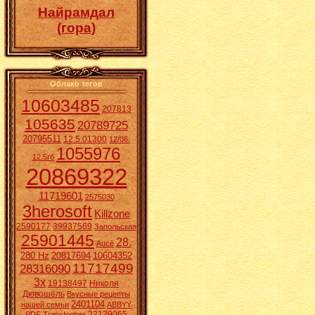
Найрамдал
(гора)
Облако тегов
10603485
207813
105635
20789725
20795511
12.5.01300
12/06.
1055976
12.5гб
20869322
11719601
2575030
3herosoft
Killzone
2590177
39937569
Запольская
25901445
28.
Aucē
280 Hz
20817694
10604352
11717499
28316090
3x
19138497
Николя
Дювошель
Вкусные рецепты
2401104
нашей семьи
ABBYY
22129065
PDF Transformer