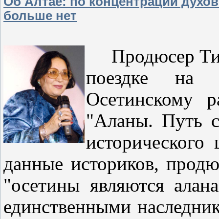
Об Алтае: по концентрации духов
больше нет
Продюсер Тими
поездке на
Осетинскому 
"Аланы. Путь 
исторического 
данные историков, продю
"осетины являются алан
единственными наследник