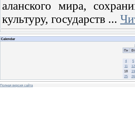
аланского мира, сохран
культуру, государств
...
Чи
Calendar
Пн
Вт
4
5
11
12
18
19
25
26
Полная версия сайта