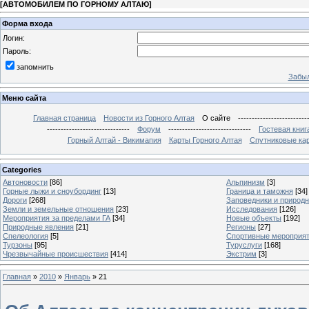
[
АВТОМОБИЛЕМ ПО ГОРНОМУ АЛТАЮ
]
Форма входа
Логин:
Пароль:
запомнить
Забыл
Меню сайта
Главная страница
Новости из Горного Алтая
О сайте
-------------------------
------------------------------
Форум
------------------------------
Гостевая книг
Горный Алтай - Викимапия
Карты Горного Алтая
Спутниковые кар
Categories
Автоновости
[86]
Альпинизм
[3]
Горные лыжи и сноубординг
[13]
Граница и таможня
[34]
Дороги
[268]
Заповедники и природ
Земли и земельные отношения
[23]
Исследования
[126]
Мероприятия за пределами ГА
[34]
Новые объекты
[192]
Природные явления
[21]
Регионы
[27]
Спелеология
[5]
Спортивные мероприя
Турзоны
[95]
Туруслуги
[168]
Чрезвычайные происшествия
[414]
Экстрим
[3]
Главная
»
2010
»
Январь
»
21