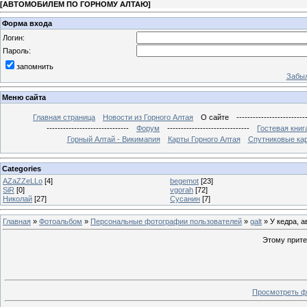
[
АВТОМОБИЛЕМ ПО ГОРНОМУ АЛТАЮ
]
Форма входа
Логин:
Пароль:
запомнить
Забыл
Меню сайта
Главная страница
Новости из Горного Алтая
О сайте
-------------------------
------------------------------
Форум
------------------------------
Гостевая книг
Горный Алтай - Викимапия
Карты Горного Алтая
Спутниковые кар
Categories
AZaZZeLLo
[4]
begemot
[23]
SiR
[0]
vgorah
[72]
Николай
[27]
Сусанин
[7]
Главная
»
Фотоальбом
»
Персональные фотографии пользователей
»
galt
» У кедра, ав
Этому прите
Просмотреть ф