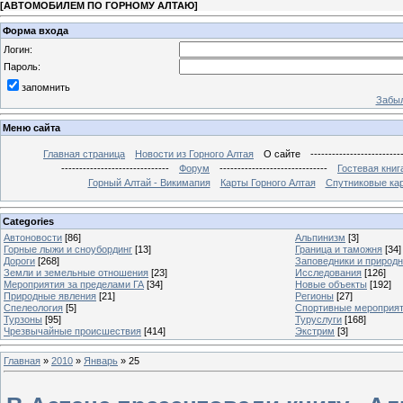
[
АВТОМОБИЛЕМ ПО ГОРНОМУ АЛТАЮ
]
Форма входа
Логин:
Пароль:
запомнить
Забыл
Меню сайта
Главная страница
Новости из Горного Алтая
О сайте
-------------------------
------------------------------
Форум
------------------------------
Гостевая книг
Горный Алтай - Викимапия
Карты Горного Алтая
Спутниковые кар
Categories
Автоновости
[86]
Альпинизм
[3]
Горные лыжи и сноубординг
[13]
Граница и таможня
[34]
Дороги
[268]
Заповедники и природ
Земли и земельные отношения
[23]
Исследования
[126]
Мероприятия за пределами ГА
[34]
Новые объекты
[192]
Природные явления
[21]
Регионы
[27]
Спелеология
[5]
Спортивные мероприя
Турзоны
[95]
Туруслуги
[168]
Чрезвычайные происшествия
[414]
Экстрим
[3]
Главная
»
2010
»
Январь
»
25