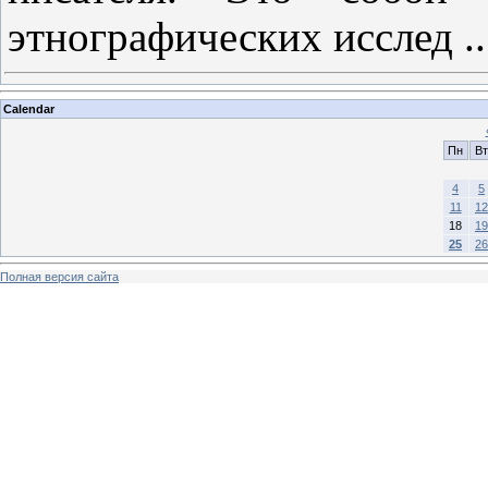
этнографических исслед
.
Calendar
Пн
Вт
4
5
11
12
18
19
25
26
Полная версия сайта