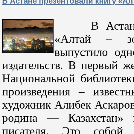
В Астане презентовали книгу «Ал
В Астане пр
«Алтай – зо
выпустило одн
издательств. В первый же
Национальной библиотеки
произведения – известн
художник Алибек Аскаров
родина — Казахстан» 
писателя. Это собой 