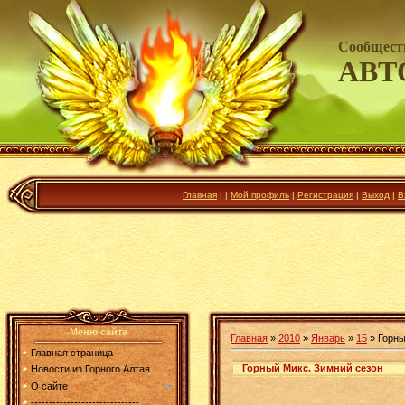
Сообщест
АВТ
Главная
|
|
Мой профиль
|
Регистрация
|
Выход
|
В
Меню сайта
Главная
»
2010
»
Январь
»
15
» Горны
Главная страница
Горный Микс. Зимний сезон
Новости из Горного Алтая
О сайте
------------------------------