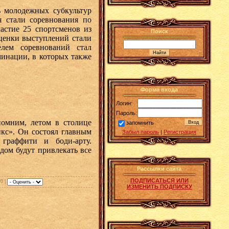
молодежных субкультур
 стали соревнования по
астие 25 спортсменов из
Поиск
ценки выступлений стали
елем соревнований стал
инации, в которых также
Форма входа
Логин:
Пароль:
омним, летом в столице
запомнить
кс». Он состоял главным
Забыл пароль
|
Регистрация
 граффити и боди-арту.
дом будут привлекать все
Рассылки сайта
ПОДПИСАТЬСЯ ИЛИ
/0 |
ИЗМЕНИТЬ ПОДПИСКУ