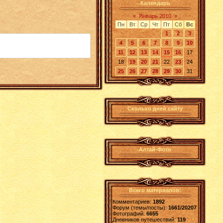
Календарь
«
Январь 2010
»
Пн
Вт
Ср
Чт
Пт
Сб
Вс
1
2
3
4
5
6
7
8
9
10
11
12
13
14
15
16
17
18
19
20
21
22
23
24
25
26
27
28
29
30
31
Сколько дней сайту
Алтай-Фото
Всего материалов:
Комментариев:
1892
Форум (темы/посты):
1661/20207
Фотографий:
6655
Дневников путешествий:
119