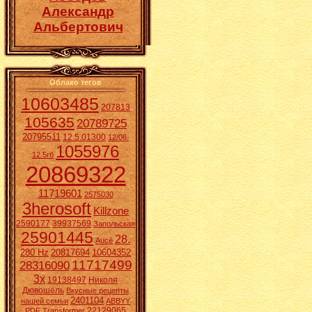
Александр
Альбертович
Облако тегов
10603485
207813
105635
20789725
20795511
12.5.01300
12/06.
1055976
12.5гб
20869322
11719601
2575030
3herosoft
Killzone
2590177
39937569
Запольская
25901445
28.
Aucē
280 Hz
20817694
10604352
11717499
28316090
3x
19138497
Николя
Дювошель
Вкусные рецепты
2401104
нашей семьи
ABBYY
22129065
PDF Transformer