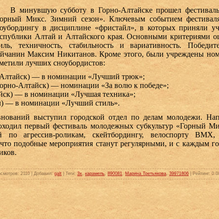
 минувшую субботу в Горно-Алтайске прошел фестиваль 
орный Микс. Зимний сезон». Ключевым событием фестиваля
оубордингу в дисциплине «фристайл», в которых приняли уч
спублики Алтай и Алтайского края. Основными критериями о
иль, техничность, стабильность и вариативность. Победит
йчанин Максим Никитанов. Кроме этого, были учреждены ном
метили лучших сноубордистов:
-Алтайск) — в номинации «Лучший трюк»;
орно-Алтайск) — номинации «За волю к победе»;
йск) — в номинации «Лучшая техника»;
л) — в номинации «Лучший стиль».
аний выступил городской отдел по делам молодежи. Нап
оходил первый фестиваль молодежных субкультур «Горный Ми
й по агрессив-роликам, скейтбордингу, велоспорту BMX,
что подобные мероприятия станут регулярными, и с каждым го
иков.
осмотров
: 2110 |
Добавил
:
galt
|
Теги
:
3x
,
карамель
,
890081
,
Марина Третьякова
,
39971806
|
Рейтинг
: 0.0