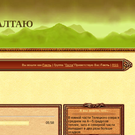
АЛТАЮ
Вы вошли как
Гость
|
Группа
"
Гости
"
Приветствую Вас
Гость
|
RSS
А вы знаете, что..
В южной части Телецкого озера в
среднем на 4—5 градусов
05:58
теплее, зато в северной части
выпадает в два раза больше
осадков