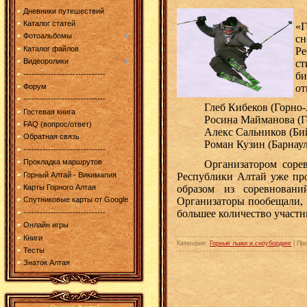
Дневники путешествий
В
Каталог статей
«Г
Фотоальбомы
сн
Каталог файлов
Ре
Видеоролики
ст
------------------------------
би
от
Форум
------------------------------
Глеб Кибеков (Горно
Гостевая книга
Росина Майманова (Г
FAQ (вопрос/ответ)
Алекс Сальников (Би
Обратная связь
Роман Кузин (Барнау
------------------------------
Прокладка маршрутов
Организатором соревнов
Горный Алтай - Викимапия
Республики Алтай уже пр
образом из соревновани
Карты Горного Алтая
Организаторы пообещали, 
Спутниковые карты от Google
большее количество участн
------------------------------
Онлайн игры
Книги
Категория
:
Горные лыжи и сноубординг
|
Пр
Тесты
Знаток Алтая