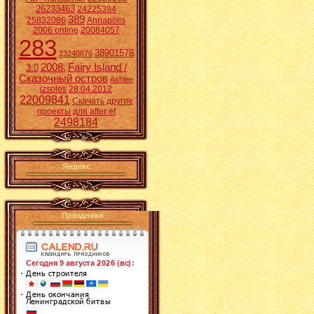
26233463
24225394
389
25832086
Annapolis
2006 online
20084057
283
38901578
23240676
2008.
Fairy Island /
3:0
Сказочный остров
Ashlee
izsoles
28.04.2012
22009841
Скачать другие
проекты для after ef
2498184
Яндекс
Праздники