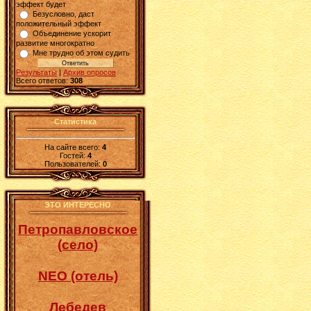
эффект будет
Безусловно, даст
положительный эффект
Объединение ускорит
развитие многократно
Мне трудно об этом судить
Результаты
|
Архив опросов
Всего ответов:
308
Статистика
На сайте всего:
4
Гостей:
4
Пользователей:
0
ЭТО ИНТЕРЕСНО
Петропавловское
(село)
NEO (отель)
Лебедев