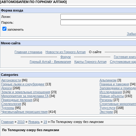
[
АВТОМОБИЛЕМ ПО ГОРНОМУ АЛТАЮ
]
Форма входа
Логин:
Пароль:
запомнить
Забыл
Меню сайта
Главная страница
Новости из Горного Алтая
О сайте
-------------------------
------------------------------
Форум
------------------------------
Гостевая книг
Горный Алтай - Викимапия
Карты Горного Алтая
Спутниковые кар
Categories
Автоновости
[86]
Альпинизм
[3]
Горные лыжи и сноубординг
[13]
Граница и таможня
[34]
Дороги
[268]
Заповедники и природ
Земли и земельные отношения
[23]
Исследования
[126]
Мероприятия за пределами ГА
[34]
Новые объекты
[192]
Природные явления
[21]
Регионы
[27]
Спелеология
[5]
Спортивные мероприя
Турзоны
[95]
Туруслуги
[168]
Чрезвычайные происшествия
[414]
Экстрим
[3]
Главная
»
2010
»
Январь
»
19
» По Телецкому озеру без лицензии
По Телецкому озеру без лицензии