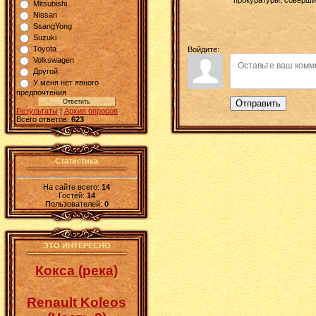
Mitsubishi
Nissan
SsangYong
Suzuki
Toyota
Войдите:
Volkswagen
Другой
У меня нет явного
предпочтения
Отправить
Результаты
|
Архив опросов
Всего ответов:
623
Статистика
На сайте всего:
14
Гостей:
14
Пользователей:
0
ЭТО ИНТЕРЕСНО
Кокса (река)
Renault Koleos