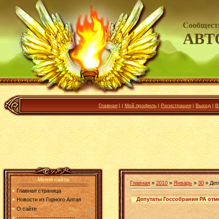
Сообщест
АВТ
Главная
|
|
Мой профиль
|
Регистрация
|
Выход
|
В
Меню сайта
Главная
»
2010
»
Январь
»
30
» Деп
Главная страница
Депутаты Госсобрания РА отм
Новости из Горного Алтая
О сайте
------------------------------