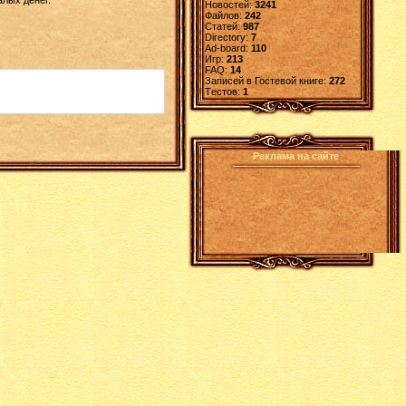
Новостей:
3241
Файлов:
242
Статей:
987
Directory:
7
Ad-board:
110
Игр:
213
FAQ:
14
Записей в Гостевой книге:
272
Tестов:
1
Реклама на сайте