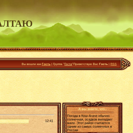
АЛТАЮ
Вы вошли как
Гость
|
Группа
"
Гости
"
Приветствую Вас
Гость
|
RSS
А вы знаете, что..
Погода в Кош-Агаче обычно
солнечная, осадков выпадает
12:41
мало. Этот район считается
одним из самых солнечных в
России