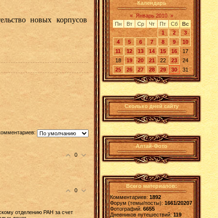
Календарь
«
Январь 2010
»
льство новых корпусов
Пн
Вт
Ср
Чт
Пт
Сб
Вс
1
2
3
4
5
6
7
8
9
10
11
12
13
14
15
16
17
18
19
20
21
22
23
24
25
26
27
28
29
30
31
Сколько дней сайту
комментариев:
Алтай-Фото
0
Всего материалов:
0
Комментариев:
1892
Форум (темы/посты):
1661/20207
Фотографий:
6655
скому отделению РАН за счет
Дневников путешествий:
119
алых денег.