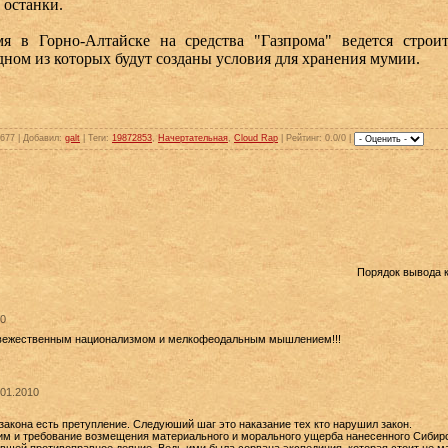
 останки.
Горно-Алтайске на средства "Газпрома" ведется строите
дном из которых будут созданы условия для хранения мумии.
1677 |
Добавил
:
galt
|
Теги
:
19872853
,
Начертательная
,
Cloud Rap
|
Рейтинг
: 0.0/0 |
Порядок вывода 
10
евежественным национализмом и мелкофеодальным мышлением!!!
.01.2010
закона есть претупление. Следуюший шаг это наказание тех кто нарушил закон.
им и требование возмещения материального и морального ущерба нанесенного Сибир
вшей противоправное деяние. Ведь ими была сорвана экспедиция, которая стоит не м