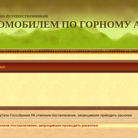
во путешественников
ОМОБИЛЕМ ПО ГОРНОМУ 
ход
утаты Госсобрания РА отменили постановление, запрещавшее проводить раскопки
енили постановление, запрещавшее проводить раскопки