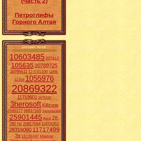
(Часть 2)
Петроглифы
Горного Алтая
Облако тегов
10603485
207813
105635
20789725
20795511
12.5.01300
12/06.
1055976
12.5гб
20869322
11719601
2575030
3herosoft
Killzone
2590177
39937569
Запольская
25901445
28.
Aucē
280 Hz
20817694
10604352
11717499
28316090
3x
19138497
Николя