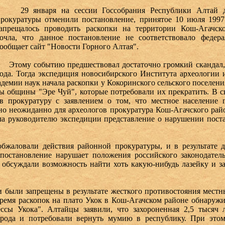
29 января на сессии Госсобрания Республики Алтай д
рокуратуры отменили постановление, принятое 10 июля 1997 
запрещалось проводить раскопки на территории Кош-Агачско
очла, что данное постановление не соответствовало федерал
ообщает сайт "Новости Горного Алтая".
Этому событию предшествовал достаточно громкий скандал, 
ода. Тогда экспедиция новосибирского Института археологии
адемии наук начала раскопки у Кокоринского сельского поселени
ы общины "Эре Чуй", которые потребовали их прекратить. В с
в прокуратуру с заявлением о том, что местное население 
о неожиданно для археологов прокуратура Кош-Агачского рай
ла руководителю экспедиции представление о нарушении поста
ловали действия районной прокуратуры, и в результате д
 постановление нарушает положения российского законодатель
 обсуждали возможность найти хоть какую-нибудь лазейку и з
и запрещены в результате жесткого противостояния местны
время раскопок на плато Укок в Кош-Агачском районе обнаруж
ссы Укока". Алтайцы заявили, что захороненная 2,5 тысяч
арода и потребовали вернуть мумию в республику. При этом