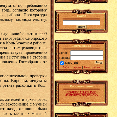
епутаты по требованию
года, согласно которому
го района. Прокуратура
Поиск
ьному законодательству,
случившийся летом 2009
 и этнографии Сибирского
я в Кош-Агачском районе.
Форма входа
вязи с этим руководители
препятствует проведению
Логин:
она выступила на стороне
Пароль:
новления Госсобрания от
запомнить
Забыл пароль
|
Регистрация
ополнительной проверки
ства. Впрочем, депутаты
апретить раскопки в Кош-
Рассылки сайта
ПОДПИСАТЬСЯ ИЛИ
ИЗМЕНИТЬ ПОДПИСКУ
х жителей и археологов,
или захоронение с мумией
 лет назад женщина была
 часть местных жителей