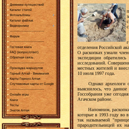
Дневники путешествий
Каталог статей
п
Фотоальбомы
Каталог файлов
с
Видеоролики
с
------------------------------
Форум
г
------------------------------
отделения Российской ак
Гостевая книга
О раскопках узнали член
FAQ (вопрос/ответ)
экспедиции обратились 
Обратная связь
исследований. Совершенн
------------------------------
местных жителей и внес
Прокладка маршрутов
10 июля 1997 года.
Горный Алтай - Викимапия
Карты Горного Алтая
Однако археологи обжа
Спутниковые карты от Google
выяснилось, что данное
------------------------------
Госсобрания уже сегодня
Онлайн игры
Агачском районе.
Книги
Тесты
Напомним, раскопки был
Знаток Алтая
которые в 1993 году во 
так называемой "принце
прародительницей их н