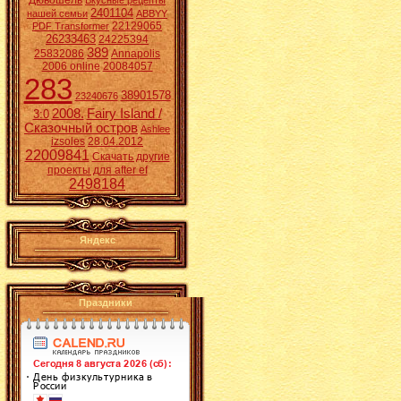
Дювошель
Вкусные рецепты
2401104
нашей семьи
ABBYY
22129065
PDF Transformer
26233463
24225394
389
25832086
Annapolis
2006 online
20084057
283
38901578
23240676
2008.
Fairy Island /
3:0
Сказочный остров
Ashlee
izsoles
28.04.2012
22009841
Скачать другие
проекты для after ef
2498184
Яндекс
Праздники