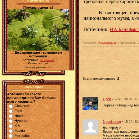
Оцени фото!
требовала перезахоронить
Просим оценить!
В настоящее время в 
национального музея, в о
Источиник:
ИА Банкфакс
Категория
:
Исследования
|
Просмотров
: 
Джумалинские термальные
источники
Категория:
Источники
Разместил: galt
Текущий рейтинг: 4.5
Всего комментариев
:
2
Наш опрос
Автомобили какого
производителя Вам больше
1
galt
• 12:45, 30.01.20
всего нравятся?
Первая победа над н
Chevrolet
Ford
Honda
Hyundai
2
speleodog
• 15:29, 30
KIA
Да, отрадно.
Mazda
Вроде, как нарушение 
А еще крайне необход
Mercedes
прокуратуры, соверши