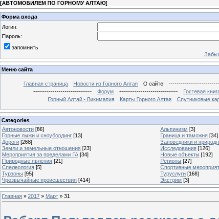
[
АВТОМОБИЛЕМ ПО ГОРНОМУ АЛТАЮ
]
Форма входа
Логин:
Пароль:
запомнить
Забыл
Меню сайта
Главная страница
Новости из Горного Алтая
О сайте
-------------------------
------------------------------
Форум
------------------------------
Гостевая книг
Горный Алтай - Викимапия
Карты Горного Алтая
Спутниковые кар
Categories
Автоновости
[86]
Альпинизм
[3]
Горные лыжи и сноубординг
[13]
Граница и таможня
[34]
Дороги
[268]
Заповедники и природ
Земли и земельные отношения
[23]
Исследования
[126]
Мероприятия за пределами ГА
[34]
Новые объекты
[192]
Природные явления
[21]
Регионы
[27]
Спелеология
[5]
Спортивные мероприя
Турзоны
[95]
Туруслуги
[168]
Чрезвычайные происшествия
[414]
Экстрим
[3]
Главная
»
2017
»
Март
»
31