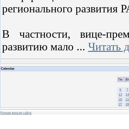
регионального развития Р
В частности, вице-пре
развитию мало
...
Читать 
Calendar
Пн
Вт
6
7
13
14
20
21
27
28
Полная версия сайта