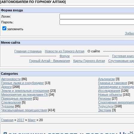
[
АВТОМОБИЛЕМ ПО ГОРНОМУ АЛТАЮ
]
Форма входа
Логин:
Пароль:
запомнить
Забыл
Меню сайта
Главная страница
Новости из Горного Алтая
О сайте
-------------------------
------------------------------
Форум
------------------------------
Гостевая книг
Горный Алтай - Викимапия
Карты Горного Алтая
Спутниковые кар
Categories
Автоновости
[86]
Альпинизм
[3]
Горные лыжи и сноубординг
[13]
Граница и таможня
[34]
Дороги
[268]
Заповедники и природ
Земли и земельные отношения
[23]
Исследования
[126]
Мероприятия за пределами ГА
[34]
Новые объекты
[192]
Природные явления
[21]
Регионы
[27]
Спелеология
[5]
Спортивные мероприя
Турзоны
[95]
Туруслуги
[168]
Чрезвычайные происшествия
[414]
Экстрим
[3]
Главная
»
2017
»
Март
»
20