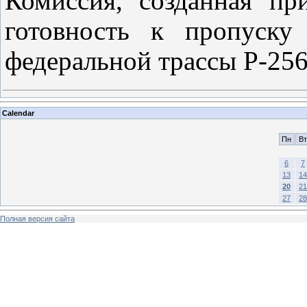
Комиссия, созданная пр
готовность к пропуску
федеральной трассы Р-25
Calendar
Пн
Вт
6
7
13
14
20
21
27
28
Полная версия сайта