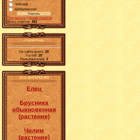
Чойский
Шебалинский
Результаты
|
Архив опросов
Всего ответов:
482
Статистика
На сайте всего:
20
Гостей:
20
Пользователей:
0
ЭТО ИНТЕРЕСНО
Елец
Брусника
обыкновенная
(растение)
Чилим
(растение)