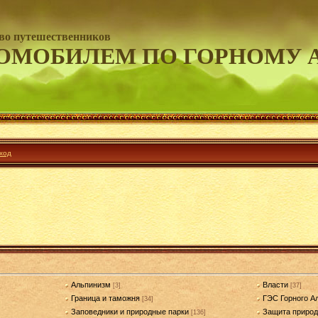
во путешественников
ОМОБИЛЕМ ПО ГОРНОМУ 
ход
Альпинизм
Власти
[3]
[37]
Граница и таможня
ГЭС Горного А
[34]
Заповедники и природные парки
Защита приро
[136]