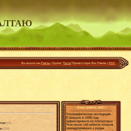
АЛТАЮ
Вы вошли как
Гость
|
Группа
"
Гости
"
Приветствую Вас
Гость
|
RSS
А вы знаете, что..
Топографическая экспедиция
Е.Шмурло в 1898 году
зафиксировала на плоскогорье
лтая
[27]
Укок около 140 кибиток казахов,
принадлежавших к родам
ды
[316]