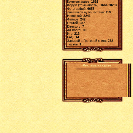
Комментариев:
1892
Форум (темы/посты):
1661/20207
Фотографий:
6655
Дневников путешествий:
119
Новостей:
3241
Файлов:
242
Статей:
987
Directory:
7
Ad-board:
110
Игр:
213
FAQ:
14
Записей в Гостевой книге:
272
Tестов:
1
Реклама на сайте