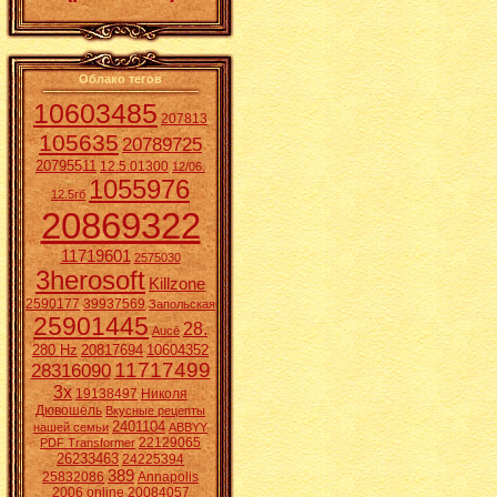
Облако тегов
10603485
207813
105635
20789725
20795511
12.5.01300
12/06.
1055976
12.5гб
20869322
11719601
2575030
3herosoft
Killzone
2590177
39937569
Запольская
25901445
28.
Aucē
280 Hz
20817694
10604352
11717499
28316090
3x
19138497
Николя
Дювошель
Вкусные рецепты
2401104
нашей семьи
ABBYY
22129065
PDF Transformer
26233463
24225394
389
25832086
Annapolis
2006 online
20084057