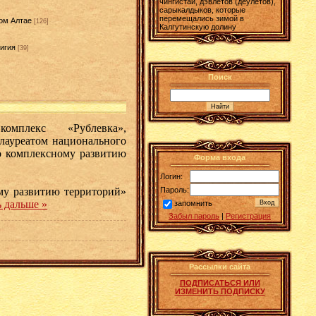
чингистай, дэвлетов (деулетов),
сарыкалдыков, которые
перемещались зимой в
ом Алтае
[126]
Калгутинскую долину
игия
[39]
]
Поиск
комплекс «Рублевка»,
лауреатом национального
о комплексному развитию
Форма входа
Логин:
Пароль:
му развитию территорий»
 дальше »
запомнить
Забыл пароль
|
Регистрация
Рассылки сайта
ПОДПИСАТЬСЯ ИЛИ
ИЗМЕНИТЬ ПОДПИСКУ