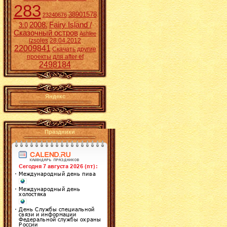
283
38901578
23240676
2008.
Fairy Island /
3:0
Сказочный остров
Ashlee
izsoles
28.04.2012
22009841
Скачать другие
проекты для after ef
2498184
Яндекс
Праздники