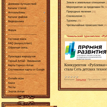
Земли и земельные отношения
[
Дневники путешествий
Мероприятия за пределами ГА
[3
Каталог статей
Природные явления
[21]
Фотоальбомы
Спелеология
[5]
Каталог файлов
Турзоны
[95]
Видеоролики
Чрезвычайные происшествия
[41
------------------------------
Форум
------------------------------
Чемальский туркомплекс «Руб
Гостевая книга
FAQ (вопрос/ответ)
Обратная связь
------------------------------
Прокладка маршрутов
Горный Алтай - Викимапия
Конкурентом «Рублевки»
Карты Горного Алтая
стала Сеть детских техно
Спутниковые карты от Google
------------------------------
Онлайн игры
Категория:
Туруслуги
|
Просмотров:
1062
Книги
Тесты
Знаток Алтая