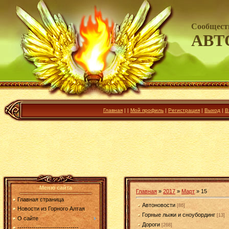
Сообщест
АВТ
Главная
|
|
Мой профиль
|
Регистрация
|
Выход
|
В
Меню сайта
Главная
»
2017
»
Март
»
15
Главная страница
Автоновости
[86]
Новости из Горного Алтая
Горные лыжи и сноубординг
[13]
О сайте
Дороги
[268]
------------------------------