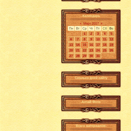
Календарь
«
Март 2017
»
Пн
Вт
Ср
Чт
Пт
Сб
Вс
1
2
3
4
5
6
7
8
9
10
11
12
13
14
15
16
17
18
19
20
21
22
23
24
25
26
27
28
29
30
31
Сколько дней сайту
Алтай-Фото
Всего материалов: