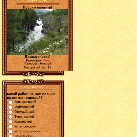
Оцени фото!
Просим оценить!
Башкаус (река)
Категория:
Реки
Разместил: Николай
Текущий рейтинг: 4.5
Наш опрос
Какой район РА Вам больше
нравится природой?
Кош-Агачский
Майминский
Онгудайский
Турочакский
Улаганский
Усть-Канский
Усть-Коксинский
Чемальский