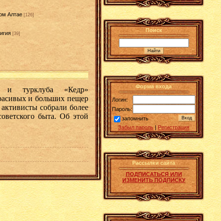
ом Алтае
[126]
Поиск
игия
[39]
]
Форма входа
та и турклуба «Кедр»
расивых и больших пещер
Логин:
 активисты собрали более
Пароль:
советского быта. Об этой
запомнить
Забыл пароль
|
Регистрация
Рассылки сайта
ПОДПИСАТЬСЯ ИЛИ
ИЗМЕНИТЬ ПОДПИСКУ