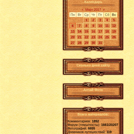
Календарь
«
Март 2017
»
Пн
Вт
Ср
Чт
Пт
Сб
Вс
1
2
3
4
5
6
7
8
9
10
11
12
13
14
15
16
17
18
19
20
21
22
23
24
25
26
27
28
29
30
31
Сколько дней сайту
Алтай-Фото
Всего материалов:
Комментариев:
1892
Форум (темы/посты):
1661/20207
Фотографий:
6655
Дневников путешествий:
119