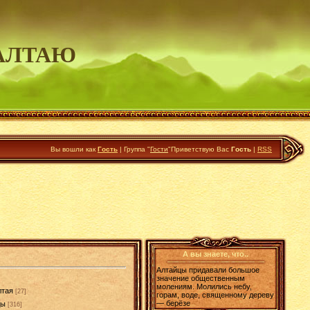
АЛТАЮ
Вы вошли как
Гость
|
Группа
"
Гости
"
Приветствую Вас
Гость
|
RSS
А вы знаете, что..
Алтайцы придавали большое
значение общественным
молениям. Молились небу,
лтая
[27]
горам, воде, священному дереву
— берёзе
ды
[316]