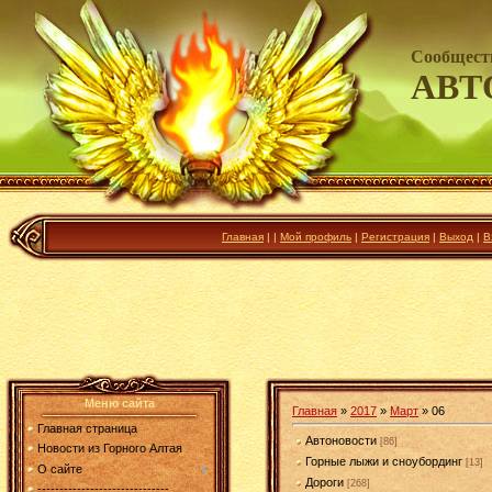
Сообщест
АВТ
Главная
|
|
Мой профиль
|
Регистрация
|
Выход
|
В
Меню сайта
Главная
»
2017
»
Март
»
06
Главная страница
Автоновости
[86]
Новости из Горного Алтая
Горные лыжи и сноубординг
[13]
О сайте
Дороги
[268]
------------------------------