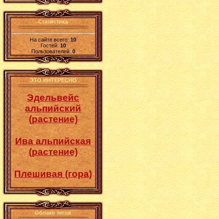
Статистика
На сайте всего:
10
Гостей:
10
Пользователей:
0
ЭТО ИНТЕРЕСНО
Эдельвейс
альпийский
(растение)
Ива альпийская
(растение)
Плешивая (гора)
Облако тегов