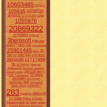
10603485
207813
105635
20789725
20795511
12.5.01300
12/06.
1055976
20869322
11719601
2575030
3herosoft
Killzone
2590177
39937569
Запольская
25901445
28.
Aucē
280 Hz
20817694
10604352
11717499
28316090
3x
19138497
Николя
Дювошель
Вкусные рецепты
2401104
нашей семьи
ABBYY
22129065
PDF Transformer
26233463
24225394
389
25832086
Annapolis
2006 online
20084057
283
38901578
23240676
2008.
Fairy Island /
3:0
Сказочный остров
Ashlee
izsoles
Боярыня Морозова