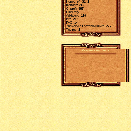
Новостей:
3241
Файлов:
242
Статей:
987
Directory:
7
Ad-board:
110
Игр:
213
FAQ:
14
Записей в Гостевой книге:
272
Tестов:
1
Реклама на сайте