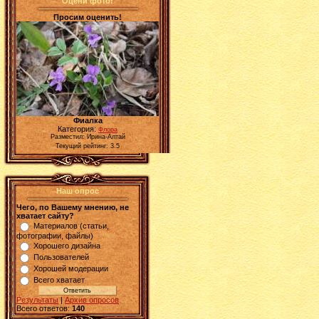
Оцени фото!
Просим оценить!
Фиалка
Категория:
Флора
Разместил: Ирина-Алтай
Текущий рейтинг: 3.5
Наш опрос
Чего, по Вашему мнению, не
хватает сайту?
Материалов (статьи,
фотографии, файлы)
Хорошего дизайна
Пользователей
Хорошей модерации
Всего хватает
Результаты
|
Архив опросов
Всего ответов:
140