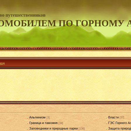
во путешественников
ОМОБИЛЕМ ПО ГОРНОМУ 
ход
Альпинизм
Власти
[3]
[37]
Граница и таможня
ГЭС Горного А
[34]
Заповедники и природные парки
Защита приро
[136]