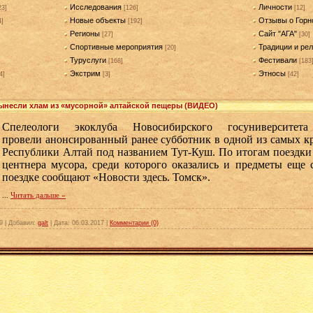
Исследования
Личности
23]
[126]
[12]
Новые объекты
Отзывы о Горн
4]
[192]
Регионы
Сайт "АГА"
[27]
[30]
Спортивные мероприятия
Традиции и рел
[20]
Туруслуги
Фестивали
[168]
[183
Экстрим
Этносы
4]
[3]
[42]
ынесли хлам из «мусорной» алтайской пещеры (ВИДЕО)
Спелеологи экоклуба Новосибирского госуниверсите
провели анонсированный ранее субботник в одной из самых к
Республики Алтай под названием Тут-Куш. По итогам поездки
центнера мусора, среди которого оказались и предметы еще 
поездке сообщают «Новости здесь. Томск».
...
Читать дальше »
9
|
Добавил:
galt
|
Дата:
06.03.2017
|
Комментарии (0)