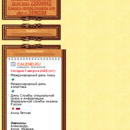
22009841
28.04.2012
Скачать другие проекты для
2498184
after ef
Яндекс
Праздники