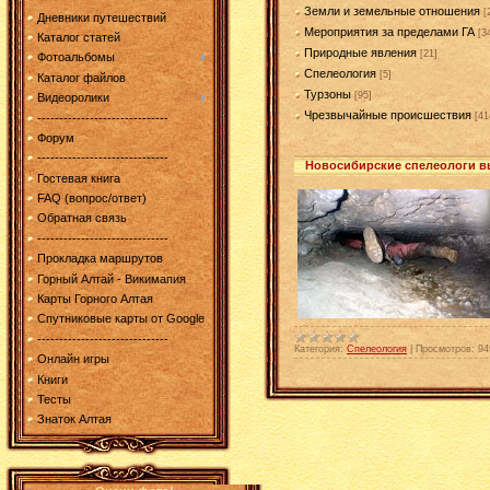
Земли и земельные отношения
[
Дневники путешествий
Мероприятия за пределами ГА
[3
Каталог статей
Природные явления
[21]
Фотоальбомы
Спелеология
[5]
Каталог файлов
Турзоны
[95]
Видеоролики
Чрезвычайные происшествия
[41
------------------------------
Форум
------------------------------
Новосибирские спелеологи в
Гостевая книга
FAQ (вопрос/ответ)
Обратная связь
------------------------------
Прокладка маршрутов
Горный Алтай - Викимапия
Карты Горного Алтая
Спутниковые карты от Google
------------------------------
Категория:
Спелеология
|
Просмотров:
94
Онлайн игры
Книги
Тесты
Знаток Алтая