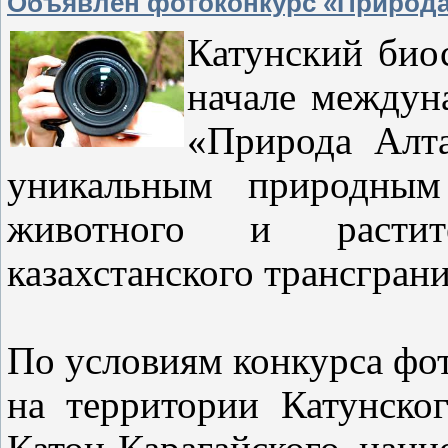
Объявлен фотоконкурс «Природа 
Катунский био
начале междун
«Природа Алта
уникальным природным
животного и растит
казахстанского трансгран
По условиям конкурса фо
на территории Катунско