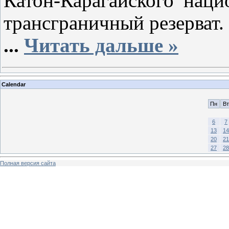
Катон-Карагайского нац
трансграничный резерват.
...
Читать дальше »
Calendar
Пн
Вт
6
7
13
14
20
21
27
28
Полная версия сайта