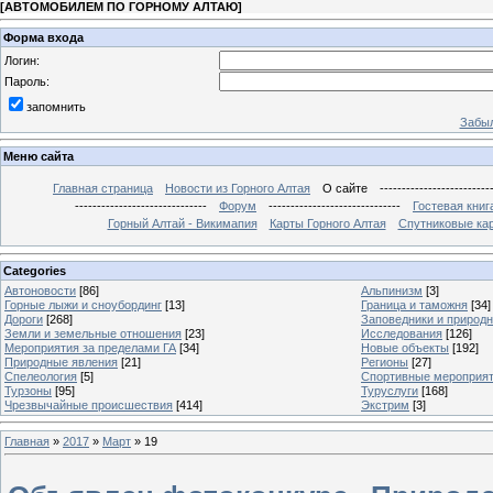
[
АВТОМОБИЛЕМ ПО ГОРНОМУ АЛТАЮ
]
Форма входа
Логин:
Пароль:
запомнить
Забыл
Меню сайта
Главная страница
Новости из Горного Алтая
О сайте
-------------------------
------------------------------
Форум
------------------------------
Гостевая книг
Горный Алтай - Викимапия
Карты Горного Алтая
Спутниковые кар
Categories
Автоновости
[86]
Альпинизм
[3]
Горные лыжи и сноубординг
[13]
Граница и таможня
[34]
Дороги
[268]
Заповедники и природ
Земли и земельные отношения
[23]
Исследования
[126]
Мероприятия за пределами ГА
[34]
Новые объекты
[192]
Природные явления
[21]
Регионы
[27]
Спелеология
[5]
Спортивные мероприя
Турзоны
[95]
Туруслуги
[168]
Чрезвычайные происшествия
[414]
Экстрим
[3]
Главная
»
2017
»
Март
»
19