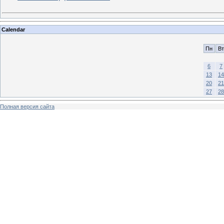
Calendar
Пн
Вт
6
7
13
14
20
21
27
28
Полная версия сайта