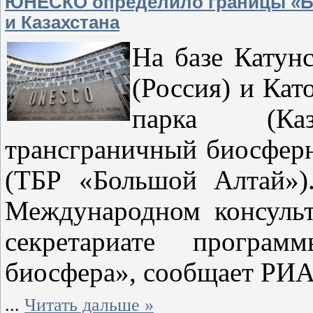
ЮНЕСКО определило границы «Бо
и Казахстана
На базе Катун
(Россия) и Кат
парка (Ка
трансграничный биосфер
(ТБР «Большой Алтай»)
Международном консуль
секретариате прогр
биосфера», сообщает РИА
...
Читать дальше »