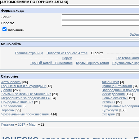
[
АВТОМОБИЛЕМ ПО ГОРНОМУ АЛТАЮ
]
Форма входа
Логин:
Пароль:
запомнить
Забыл
Меню сайта
Главная страница
Новости из Горного Алтая
О сайте
-------------------------
------------------------------
Форум
------------------------------
Гостевая книг
Горный Алтай - Викимапия
Карты Горного Алтая
Спутниковые кар
Categories
Автоновости
[86]
Альпинизм
[3]
Горные лыжи и сноубординг
[13]
Граница и таможня
[34]
Дороги
[268]
Заповедники и природ
Земли и земельные отношения
[23]
Исследования
[126]
Мероприятия за пределами ГА
[34]
Новые объекты
[192]
Природные явления
[21]
Регионы
[27]
Спелеология
[5]
Спортивные мероприя
Турзоны
[95]
Туруслуги
[168]
Чрезвычайные происшествия
[414]
Экстрим
[3]
Главная
»
2017
»
Март
»
29