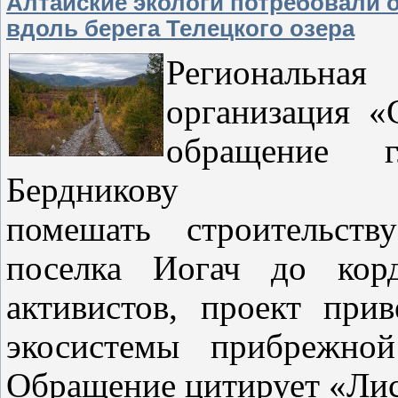
Алтайские экологи потребовали 
вдоль берега Телецкого озера
Региональная
организация «
обращение г
Бердников
помешать строительств
поселка Иогач до ко
активистов, проект при
экосистемы прибрежной
Обращение цитирует «Лис