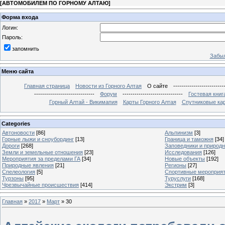
[
АВТОМОБИЛЕМ ПО ГОРНОМУ АЛТАЮ
]
Форма входа
Логин:
Пароль:
запомнить
Забыл
Меню сайта
Главная страница
Новости из Горного Алтая
О сайте
-------------------------
------------------------------
Форум
------------------------------
Гостевая книг
Горный Алтай - Викимапия
Карты Горного Алтая
Спутниковые кар
Categories
Автоновости
[86]
Альпинизм
[3]
Горные лыжи и сноубординг
[13]
Граница и таможня
[34]
Дороги
[268]
Заповедники и природ
Земли и земельные отношения
[23]
Исследования
[126]
Мероприятия за пределами ГА
[34]
Новые объекты
[192]
Природные явления
[21]
Регионы
[27]
Спелеология
[5]
Спортивные мероприя
Турзоны
[95]
Туруслуги
[168]
Чрезвычайные происшествия
[414]
Экстрим
[3]
Главная
»
2017
»
Март
»
30