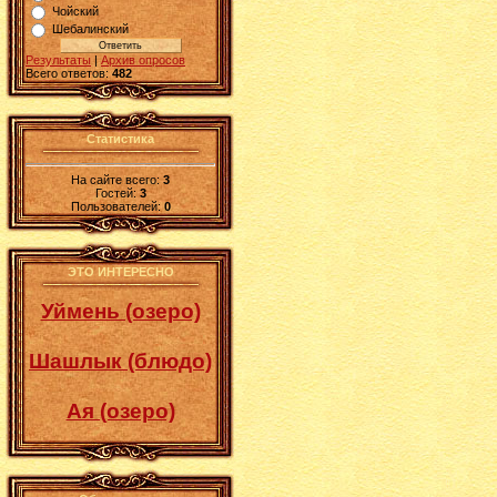
Чойский
Шебалинский
Результаты
|
Архив опросов
Всего ответов:
482
Статистика
На сайте всего:
3
Гостей:
3
Пользователей:
0
ЭТО ИНТЕРЕСНО
Уймень (озеро)
Шашлык (блюдо)
Ая (озеро)