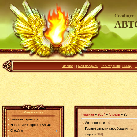
Сообщест
АВТ
Главная
|
|
Мой профиль
|
Регистрация
|
Выход
|
В
Меню сайта
Главная
»
2017
»
Апрель
»
23
Главная страница
Автоновости
[86]
Новости из Горного Алтая
Горные лыжи и сноубординг
[13]
О сайте
Дороги
[268]
------------------------------