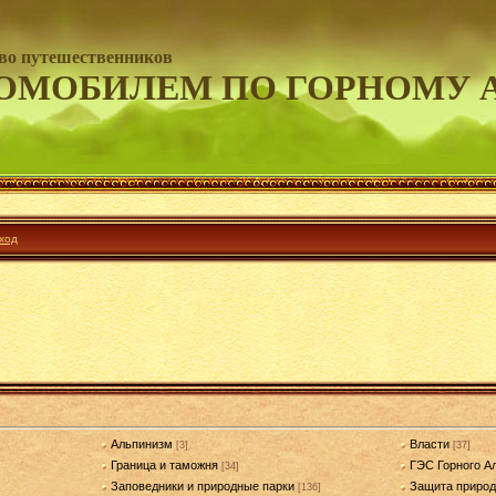
во путешественников
ОМОБИЛЕМ ПО ГОРНОМУ 
ход
Альпинизм
Власти
[3]
[37]
Граница и таможня
ГЭС Горного А
[34]
Заповедники и природные парки
Защита приро
[136]