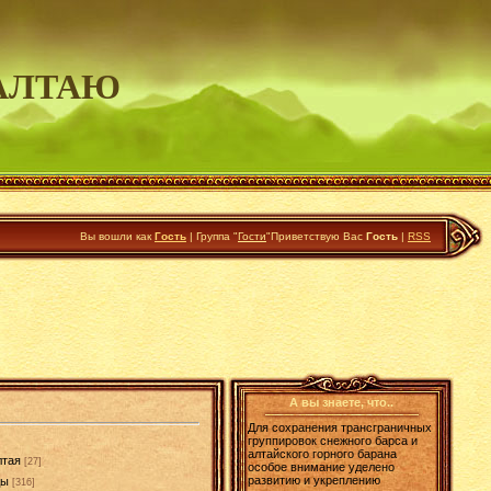
АЛТАЮ
Вы вошли как
Гость
|
Группа
"
Гости
"
Приветствую Вас
Гость
|
RSS
А вы знаете, что..
Для сохранения трансграничных
группировок снежного барса и
алтайского горного барана
лтая
[27]
особое внимание уделено
развитию и укреплению
ды
[316]