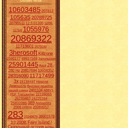
Облако тегов
10603485
207813
105635
20789725
20795511
12.5.01300
12/06.
1055976
12.5гб
20869322
11719601
2575030
3herosoft
Killzone
2590177
39937569
Запольская
25901445
28.
Aucē
280 Hz
20817694
10604352
11717499
28316090
3x
19138497
Николя
Дювошель
Вкусные рецепты
2401104
нашей семьи
ABBYY
22129065
PDF Transformer
26233463
24225394
389
25832086
Annapolis
2006 online
20084057
283
38901578
23240676
2008.
Fairy Island /
3:0
Сказочный остров
Ashlee