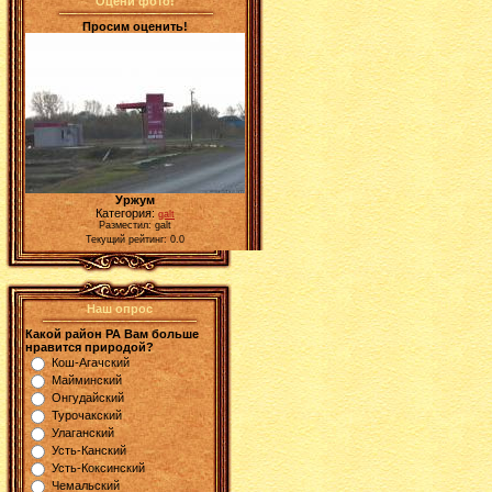
Оцени фото!
Просим оценить!
Уржум
Категория:
galt
Разместил: galt
Текущий рейтинг: 0.0
Наш опрос
Какой район РА Вам больше
нравится природой?
Кош-Агачский
Майминский
Онгудайский
Турочакский
Улаганский
Усть-Канский
Усть-Коксинский
Чемальский