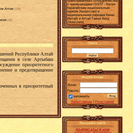
трансграничного сотрудничества
с прилегающими ООПТ - Катон-
Карагайским национальным
ом Алтае
[126]
парком (Казахстан) и
национальными парками Канас
(Китай) и Алтай Тавын Богд
игия
[39]
(Монголия)
]
Поиск
ошений Республики Алтай
вещании в селе Артыбаш
бсуждение приоритетного
анение и предотвращение
Форма входа
Логин:
люченных в приоритетный
Пароль:
запомнить
Забыл пароль
|
Регистрация
Рассылки сайта
ПОДПИСАТЬСЯ ИЛИ