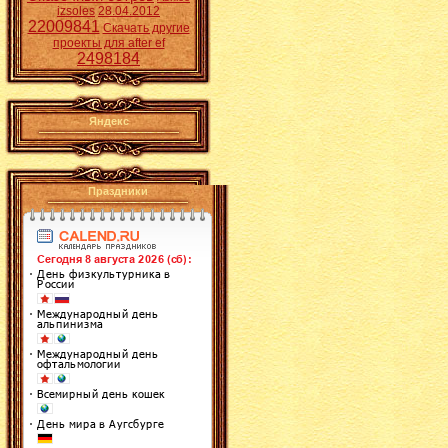
izsoles
28.04.2012
22009841
Скачать другие
проекты для after ef
2498184
Яндекс
Праздники