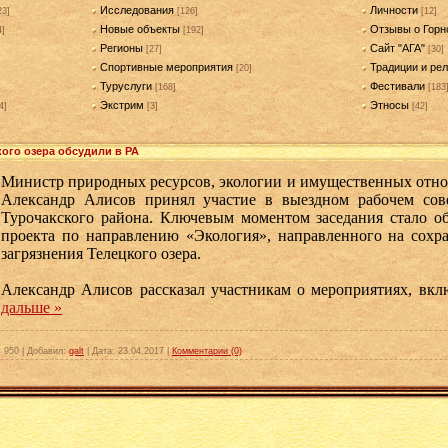
Исследования
Личности
23]
[126]
[12]
Новые объекты
Отзывы о Горн
4]
[192]
Регионы
Сайт "АГА"
[27]
[30]
Спортивные мероприятия
Традиции и рел
[20]
Туруслуги
Фестивали
[168]
[183
Экстрим
Этносы
4]
[3]
[42]
ого озера обсудили в РА
Министр природных ресурсов, экологии и имущественных отн
Александр Алисов принял участие в выездном рабочем со
Турочакского района. Ключевым моментом заседания стало о
проекта по направлению «Экология», направленного на сохр
загрязнения Телецкого озера.
Александр Алисов рассказал участникам о мероприятиях, вк
 дальше »
:
950
|
Добавил:
galt
|
Дата:
23.04.2017
|
Комментарии (0)