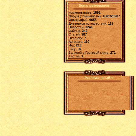
Всего материалов:
Комментариев:
1892
Форум (темы/посты):
1661/20207
Фотографий:
6655
Дневников путешествий:
119
Новостей:
3241
Файлов:
242
Статей:
987
Directory:
7
Ad-board:
110
Игр:
213
FAQ:
14
Записей в Гостевой книге:
272
Tестов:
1
Реклама на сайте