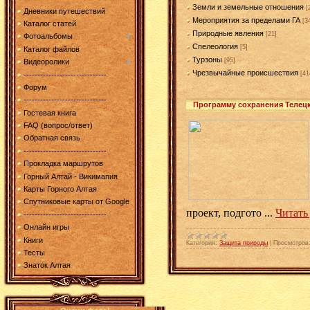
Земли и земельные отношения
[
Дневники путешествий
Мероприятия за пределами ГА
[3
Каталог статей
Природные явления
[21]
Фотоальбомы
Спелеология
[5]
Каталог файлов
Турзоны
[95]
Видеоролики
Чрезвычайные происшествия
[41
------------------------------
Форум
------------------------------
Программу сохранения Телецк
Гостевая книга
FAQ (вопрос/ответ)
Обратная связь
------------------------------
Прокладка маршрутов
Горный Алтай - Викимапия
Карты Горного Алтая
Спутниковые карты от Google
проект, подгото
...
Читать
------------------------------
Онлайн игры
Книги
Категория:
Защита природы
|
Просмотров
Тесты
Знаток Алтая