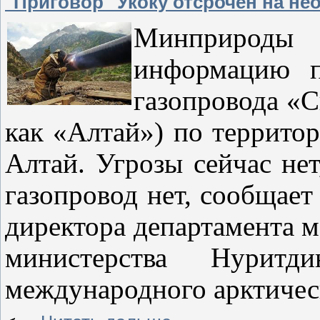
"Приговор" Укоку отсрочен на н
Минприроды
информацию 
газопровода «С
как «Алтай») по террито
Алтай. Угрозы сейчас нет
газопровод нет, сообщае
директора департамента 
министерства Нурит
международного арктичес