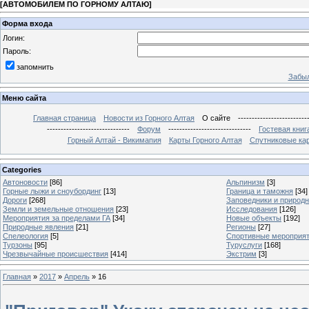
[
АВТОМОБИЛЕМ ПО ГОРНОМУ АЛТАЮ
]
Форма входа
Логин:
Пароль:
запомнить
Забыл
Меню сайта
Главная страница
Новости из Горного Алтая
О сайте
-------------------------
------------------------------
Форум
------------------------------
Гостевая книг
Горный Алтай - Викимапия
Карты Горного Алтая
Спутниковые кар
Categories
Автоновости
[86]
Альпинизм
[3]
Горные лыжи и сноубординг
[13]
Граница и таможня
[34]
Дороги
[268]
Заповедники и природ
Земли и земельные отношения
[23]
Исследования
[126]
Мероприятия за пределами ГА
[34]
Новые объекты
[192]
Природные явления
[21]
Регионы
[27]
Спелеология
[5]
Спортивные мероприя
Турзоны
[95]
Туруслуги
[168]
Чрезвычайные происшествия
[414]
Экстрим
[3]
Главная
»
2017
»
Апрель
»
16