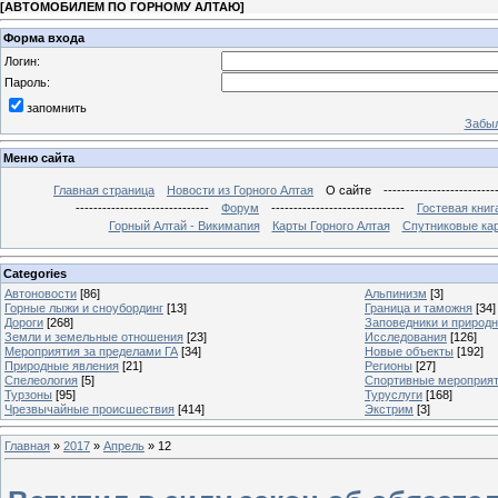
[
АВТОМОБИЛЕМ ПО ГОРНОМУ АЛТАЮ
]
Форма входа
Логин:
Пароль:
запомнить
Забыл
Меню сайта
Главная страница
Новости из Горного Алтая
О сайте
-------------------------
------------------------------
Форум
------------------------------
Гостевая книг
Горный Алтай - Викимапия
Карты Горного Алтая
Спутниковые кар
Categories
Автоновости
[86]
Альпинизм
[3]
Горные лыжи и сноубординг
[13]
Граница и таможня
[34]
Дороги
[268]
Заповедники и природ
Земли и земельные отношения
[23]
Исследования
[126]
Мероприятия за пределами ГА
[34]
Новые объекты
[192]
Природные явления
[21]
Регионы
[27]
Спелеология
[5]
Спортивные мероприя
Турзоны
[95]
Туруслуги
[168]
Чрезвычайные происшествия
[414]
Экстрим
[3]
Главная
»
2017
»
Апрель
»
12