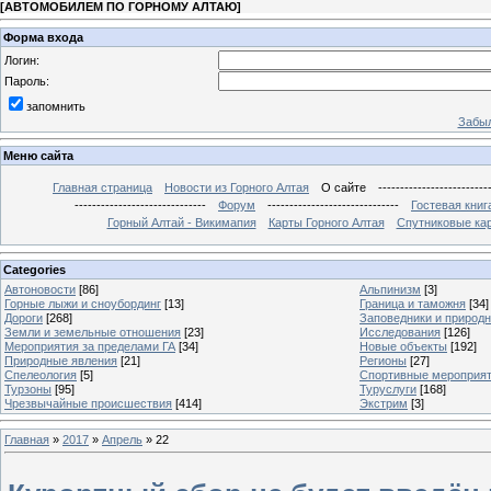
[
АВТОМОБИЛЕМ ПО ГОРНОМУ АЛТАЮ
]
Форма входа
Логин:
Пароль:
запомнить
Забыл
Меню сайта
Главная страница
Новости из Горного Алтая
О сайте
-------------------------
------------------------------
Форум
------------------------------
Гостевая книг
Горный Алтай - Викимапия
Карты Горного Алтая
Спутниковые кар
Categories
Автоновости
[86]
Альпинизм
[3]
Горные лыжи и сноубординг
[13]
Граница и таможня
[34]
Дороги
[268]
Заповедники и природ
Земли и земельные отношения
[23]
Исследования
[126]
Мероприятия за пределами ГА
[34]
Новые объекты
[192]
Природные явления
[21]
Регионы
[27]
Спелеология
[5]
Спортивные мероприя
Турзоны
[95]
Туруслуги
[168]
Чрезвычайные происшествия
[414]
Экстрим
[3]
Главная
»
2017
»
Апрель
»
22