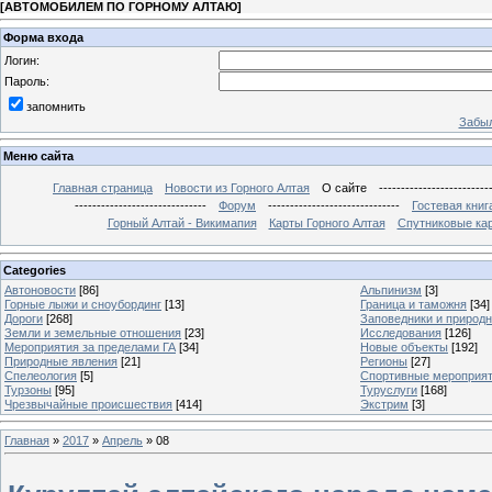
[
АВТОМОБИЛЕМ ПО ГОРНОМУ АЛТАЮ
]
Форма входа
Логин:
Пароль:
запомнить
Забыл
Меню сайта
Главная страница
Новости из Горного Алтая
О сайте
-------------------------
------------------------------
Форум
------------------------------
Гостевая книг
Горный Алтай - Викимапия
Карты Горного Алтая
Спутниковые кар
Categories
Автоновости
[86]
Альпинизм
[3]
Горные лыжи и сноубординг
[13]
Граница и таможня
[34]
Дороги
[268]
Заповедники и природ
Земли и земельные отношения
[23]
Исследования
[126]
Мероприятия за пределами ГА
[34]
Новые объекты
[192]
Природные явления
[21]
Регионы
[27]
Спелеология
[5]
Спортивные мероприя
Турзоны
[95]
Туруслуги
[168]
Чрезвычайные происшествия
[414]
Экстрим
[3]
Главная
»
2017
»
Апрель
»
08