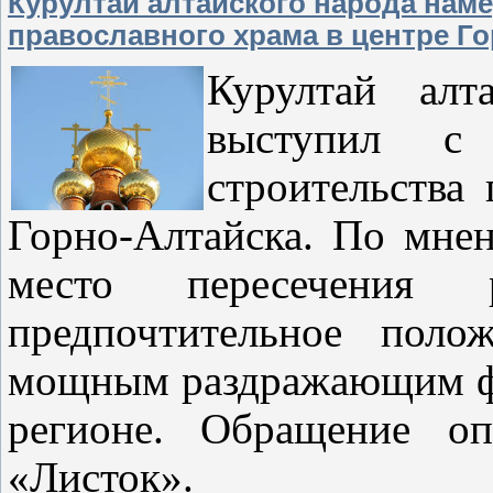
Курултай алтайского народа нам
православного храма в центре Г
Курултай алт
выступил с
строительства
Горно-Алтайска. По мне
место пересечения 
предпочтительное поло
мощным раздражающим ф
регионе. Обращение оп
«Листок».