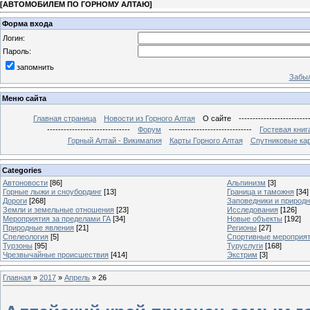
[
АВТОМОБИЛЕМ ПО ГОРНОМУ АЛТАЮ
]
Форма входа
Логин:
Пароль:
запомнить
Забыл
Меню сайта
Главная страница
Новости из Горного Алтая
О сайте
-------------------------
------------------------------
Форум
------------------------------
Гостевая книг
Горный Алтай - Викимапия
Карты Горного Алтая
Спутниковые кар
Categories
Автоновости
[86]
Альпинизм
[3]
Горные лыжи и сноубординг
[13]
Граница и таможня
[34]
Дороги
[268]
Заповедники и природ
Земли и земельные отношения
[23]
Исследования
[126]
Мероприятия за пределами ГА
[34]
Новые объекты
[192]
Природные явления
[21]
Регионы
[27]
Спелеология
[5]
Спортивные мероприя
Турзоны
[95]
Туруслуги
[168]
Чрезвычайные происшествия
[414]
Экстрим
[3]
Главная
»
2017
»
Апрель
»
26