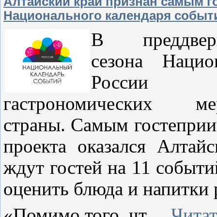
Алтайский край признан самым 
Национального календаря событ
В преддвер
сезона Нацио
России о
гастрономических 
страны. Самым гостеприи
проекта оказался Алтай
ждут гостей на 11 событи
оценить блюда и напитки 
«Помимо того, чт
...
Читат