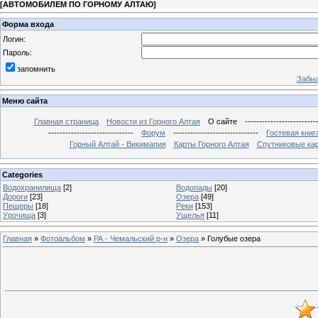
[
АВТОМОБИЛЕМ ПО ГОРНОМУ АЛТАЮ
]
Форма входа
Логин:
Пароль:
запомнить
Забыл
Меню сайта
Главная страница
Новости из Горного Алтая
О сайте
-------------------------
------------------------------
Форум
------------------------------
Гостевая книг
Горный Алтай - Викимапия
Карты Горного Алтая
Спутниковые кар
Categories
Водохранилища
[2]
Водопады
[20]
Дороги
[23]
Озера
[49]
Пещеры
[18]
Реки
[153]
Урочища
[3]
Ущелья
[11]
Главная
»
Фотоальбом
»
РА - Чемальский р-н
»
Озера
» Голубые озера