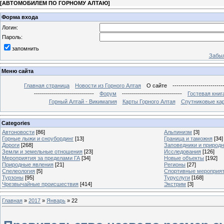
[
АВТОМОБИЛЕМ ПО ГОРНОМУ АЛТАЮ
]
Форма входа
Логин:
Пароль:
запомнить
Забыл
Меню сайта
Главная страница
Новости из Горного Алтая
О сайте
-------------------------
------------------------------
Форум
------------------------------
Гостевая книг
Горный Алтай - Викимапия
Карты Горного Алтая
Спутниковые кар
Categories
Автоновости
[86]
Альпинизм
[3]
Горные лыжи и сноубординг
[13]
Граница и таможня
[34]
Дороги
[268]
Заповедники и природ
Земли и земельные отношения
[23]
Исследования
[126]
Мероприятия за пределами ГА
[34]
Новые объекты
[192]
Природные явления
[21]
Регионы
[27]
Спелеология
[5]
Спортивные мероприя
Турзоны
[95]
Туруслуги
[168]
Чрезвычайные происшествия
[414]
Экстрим
[3]
Главная
»
2017
»
Январь
»
22