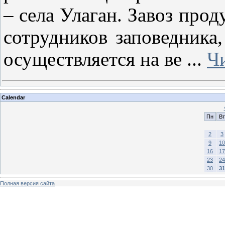
– села Улаган. Завоз прод
сотрудников заповедника
осуществляется на ве
...
Ч
Calendar
Пн
Вт
2
3
9
10
16
17
23
24
30
31
Полная версия сайта