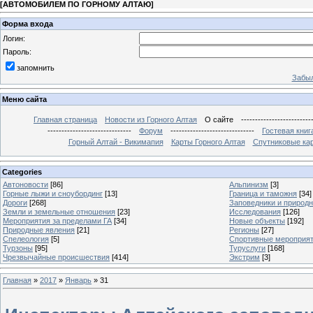
[
АВТОМОБИЛЕМ ПО ГОРНОМУ АЛТАЮ
]
Форма входа
Логин:
Пароль:
запомнить
Забыл
Меню сайта
Главная страница
Новости из Горного Алтая
О сайте
-------------------------
------------------------------
Форум
------------------------------
Гостевая книг
Горный Алтай - Викимапия
Карты Горного Алтая
Спутниковые кар
Categories
Автоновости
[86]
Альпинизм
[3]
Горные лыжи и сноубординг
[13]
Граница и таможня
[34]
Дороги
[268]
Заповедники и природ
Земли и земельные отношения
[23]
Исследования
[126]
Мероприятия за пределами ГА
[34]
Новые объекты
[192]
Природные явления
[21]
Регионы
[27]
Спелеология
[5]
Спортивные мероприя
Турзоны
[95]
Туруслуги
[168]
Чрезвычайные происшествия
[414]
Экстрим
[3]
Главная
»
2017
»
Январь
»
31