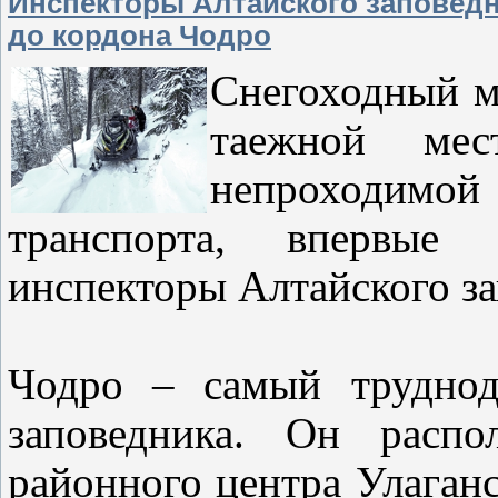
Инспекторы Алтайского заповед
до кордона Чодро
Снегоходный м
таежной мес
непроходимой
транспорта, впервые 
инспекторы Алтайского з
Чодро – самый труднод
заповедника. Он расп
районного центра Улаган