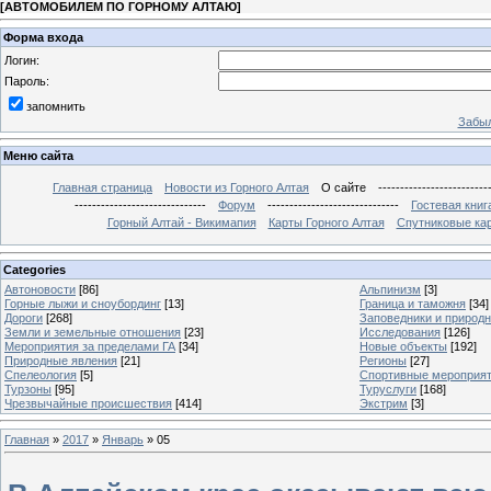
[
АВТОМОБИЛЕМ ПО ГОРНОМУ АЛТАЮ
]
Форма входа
Логин:
Пароль:
запомнить
Забыл
Меню сайта
Главная страница
Новости из Горного Алтая
О сайте
-------------------------
------------------------------
Форум
------------------------------
Гостевая книг
Горный Алтай - Викимапия
Карты Горного Алтая
Спутниковые кар
Categories
Автоновости
[86]
Альпинизм
[3]
Горные лыжи и сноубординг
[13]
Граница и таможня
[34]
Дороги
[268]
Заповедники и природ
Земли и земельные отношения
[23]
Исследования
[126]
Мероприятия за пределами ГА
[34]
Новые объекты
[192]
Природные явления
[21]
Регионы
[27]
Спелеология
[5]
Спортивные мероприя
Турзоны
[95]
Туруслуги
[168]
Чрезвычайные происшествия
[414]
Экстрим
[3]
Главная
»
2017
»
Январь
»
05