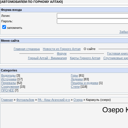
[
АВТОМОБИЛЕМ ПО ГОРНОМУ АЛТАЮ
]
Форма входа
Логин:
Пароль:
запомнить
Забыл
Меню сайта
Главная страница
Новости из Горного Алтая
О сайте
-------------------------
------------------------------
Форум
------------------------------
Гостевая книг
Горный Алтай - Викимапия
Карты Горного Алтая
Спутниковые кар
Categories
Водопады
[3]
Горы
[81]
Источники
[17]
Ледники
[83]
Перевалы
[52]
Пещеры и рудники
[1]
Сооружения
[15]
Степи
[118]
ПРОЧЕЕ
[7]
Главная
»
Фотоальбом
»
РА - Кош-Агачский р-н
»
Озера
» Каракуль (озеро)
Озеро 