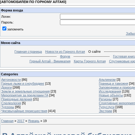
[
АВТОМОБИЛЕМ ПО ГОРНОМУ АЛТАЮ
]
Форма входа
Логин:
Пароль:
запомнить
Забыл
Меню сайта
Главная страница
Новости из Горного Алтая
О сайте
-------------------------
------------------------------
Форум
------------------------------
Гостевая книг
Горный Алтай - Викимапия
Карты Горного Алтая
Спутниковые кар
Categories
Автоновости
[86]
Альпинизм
[3]
Горные лыжи и сноубординг
[13]
Граница и таможня
[34]
Дороги
[268]
Заповедники и природ
Земли и земельные отношения
[23]
Исследования
[126]
Мероприятия за пределами ГА
[34]
Новые объекты
[192]
Природные явления
[21]
Регионы
[27]
Спелеология
[5]
Спортивные мероприя
Турзоны
[95]
Туруслуги
[168]
Чрезвычайные происшествия
[414]
Экстрим
[3]
Главная
»
2017
»
Январь
»
19