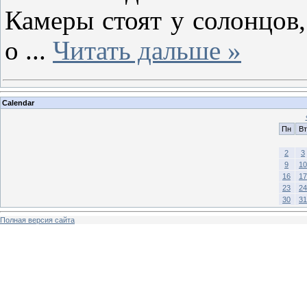
Камеры стоят у солонцов
о
...
Читать дальше »
Calendar
Пн
Вт
2
3
9
10
16
17
23
24
30
31
Полная версия сайта