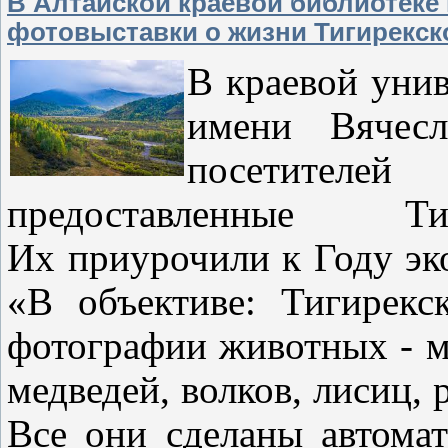
В Алтайской краевой библиотеке
фотовыставки о жизни Тигирекск
В краевой уни
имени Вячес
посетител
предоставленные Ти
Их приурочили к Году эк
«В объективе: Тигирекс
фотографии животных - ма
медведей, волков, лисиц, 
Все они сделаны автома