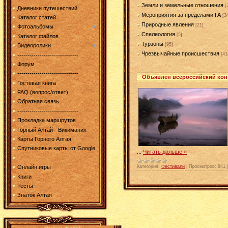
Земли и земельные отношения
[
Дневники путешествий
Мероприятия за пределами ГА
[3
Каталог статей
Природные явления
[21]
Фотоальбомы
Спелеология
[5]
Каталог файлов
Турзоны
[95]
Видеоролики
Чрезвычайные происшествия
[41
------------------------------
Форум
------------------------------
Объявлен всероссийский кон
Гостевая книга
FAQ (вопрос/ответ)
Обратная связь
------------------------------
Прокладка маршрутов
Горный Алтай - Викимапия
Карты Горного Алтая
Спутниковые карты от Google
...
Читать дальше »
------------------------------
Категория:
Фестивали
|
Просмотров:
841
Онлайн игры
Книги
Тесты
Знаток Алтая