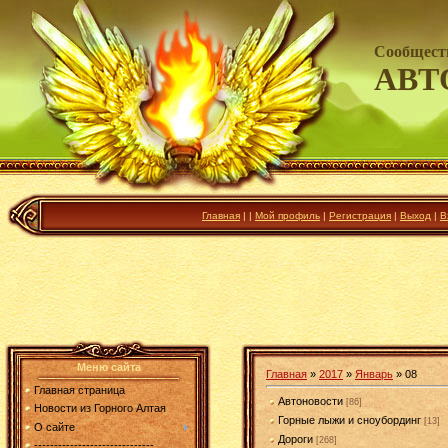
Сообщест
АВТ
Главная
|
|
Мой профиль
|
Регистрация
|
Выход
|
В
Меню сайта
Главная
»
2017
»
Январь
»
08
Главная страница
Автоновости
[86]
Новости из Горного Алтая
Горные лыжи и сноубординг
[13]
О сайте
Дороги
[268]
------------------------------