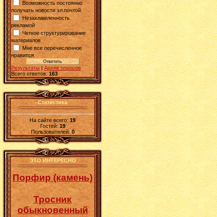
Возможность постоянно
получать новости эл.почтой
Незахламленность
рекламой
Четкое структурирование
материалов
Мне все перечисленное
нравится
Результаты
|
Архив опросов
Всего ответов:
163
Статистика
На сайте всего:
19
Гостей:
19
Пользователей:
0
ЭТО ИНТЕРЕСНО
Порфир (камень)
Тросник
обыкновенный