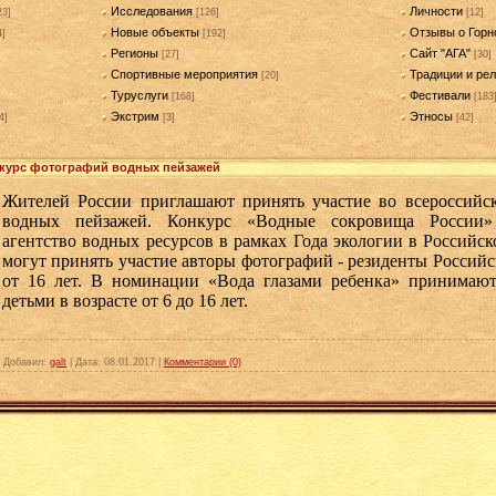
Исследования
Личности
23]
[126]
[12]
Новые объекты
Отзывы о Горн
4]
[192]
Регионы
Сайт "АГА"
[27]
[30]
Спортивные мероприятия
Традиции и рел
[20]
Туруслуги
Фестивали
[168]
[183
Экстрим
Этносы
4]
[3]
[42]
курс фотографий водных пейзажей
Жителей России приглашают принять участие во всероссийс
водных пейзажей. Конкурс «Водные сокровища России»
агентство водных ресурсов в рамках Года экологии в Российс
могут принять участие авторы фотографий - резиденты Российс
от 16 лет. В номинации «Вода глазами ребенка» принимают
детьми в возрасте от 6 до 16 лет.
|
Добавил:
galt
|
Дата:
08.01.2017
|
Комментарии (0)