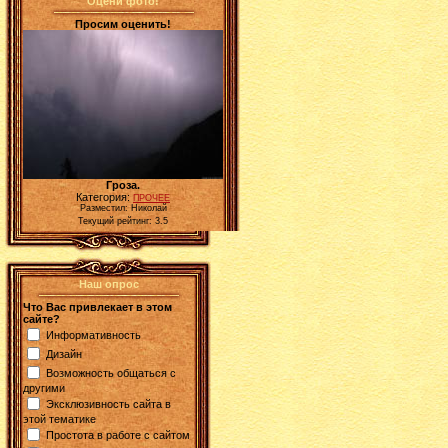
Оцени фото!
Просим оценить!
Гроза.
Категория:
ПРОЧЕЕ
Разместил: Николай
Текущий рейтинг: 3.5
Наш опрос
Что Вас привлекает в этом
сайте?
Информативность
Дизайн
Возможность общаться с
другими
Эксклюзивность сайта в
этой тематике
Простота в работе с сайтом