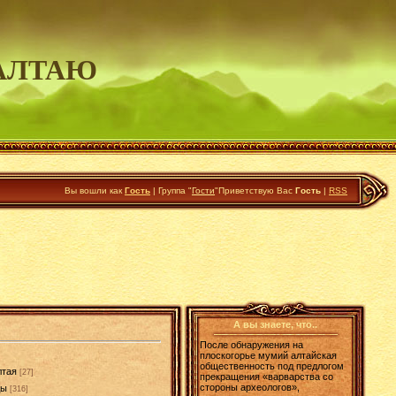
АЛТАЮ
Вы вошли как
Гость
|
Группа
"
Гости
"
Приветствую Вас
Гость
|
RSS
А вы знаете, что..
После обнаружения на
плоскогорье мумий алтайская
общественность под предлогом
лтая
[27]
прекращения «варварства со
стороны археологов»,
ды
[316]