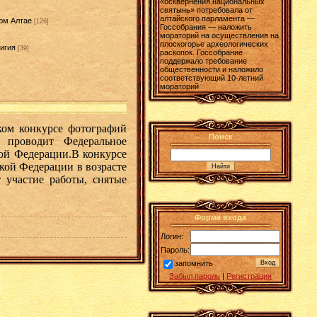
«осквернения национальных
святынь» потребовала от
алтайского парламента —
ом Алтае
[126]
Госсобрания — наложить
мораторий на осуществления на
плоскогорье археологических
игия
[39]
раскопок. Госсобрание
поддержало требование
]
общественности и наложило
соответствующий 10-летний
мораторий
ком конкурсе фотографий
Поиск
 проводит Федеральное
кой Федерации.В конкурсе
кой Федерации в возрасте
 участие работы, снятые
Форма входа
Логин:
Пароль:
запомнить
Забыл пароль
|
Регистрация