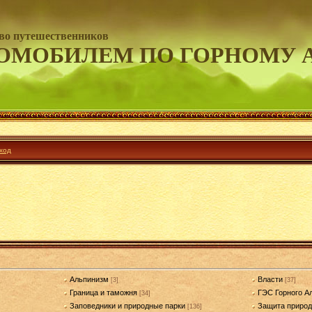
во путешественников
ОМОБИЛЕМ ПО ГОРНОМУ 
ход
Альпинизм
Власти
[3]
[37]
Граница и таможня
ГЭС Горного А
[34]
Заповедники и природные парки
Защита приро
[136]