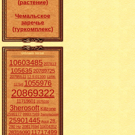
(растение)
Чемальское
заречье
(туркомплекс)
Облако тегов
10603485
207813
105635
20789725
20795511
12.5.01300
12/06.
1055976
12.5гб
20869322
11719601
2575030
3herosoft
Killzone
2590177
39937569
Запольская
25901445
28.
Aucē
280 Hz
20817694
10604352
11717499
28316090