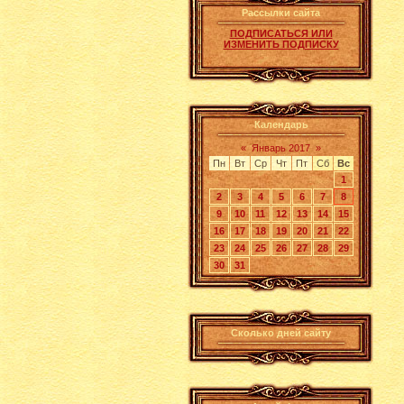
Рассылки сайта
ПОДПИСАТЬСЯ ИЛИ
ИЗМЕНИТЬ ПОДПИСКУ
Календарь
«
Январь 2017
»
Пн
Вт
Ср
Чт
Пт
Сб
Вс
1
2
3
4
5
6
7
8
9
10
11
12
13
14
15
16
17
18
19
20
21
22
23
24
25
26
27
28
29
30
31
Сколько дней сайту