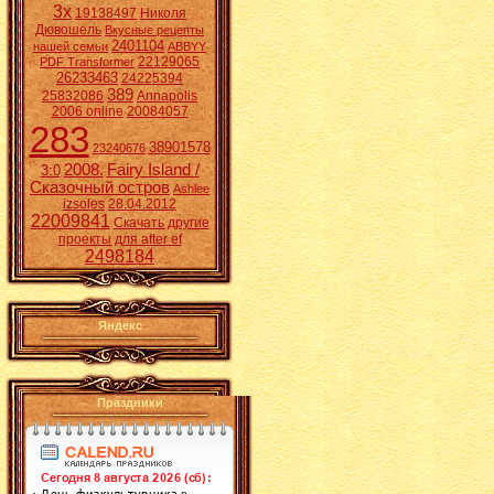
3x
19138497
Николя
Дювошель
Вкусные рецепты
2401104
нашей семьи
ABBYY
22129065
PDF Transformer
26233463
24225394
389
25832086
Annapolis
2006 online
20084057
283
38901578
23240676
2008.
Fairy Island /
3:0
Сказочный остров
Ashlee
izsoles
28.04.2012
22009841
Скачать другие
проекты для after ef
2498184
Яндекс
Праздники