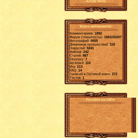
Алтай-Фото
Всего материалов:
Комментариев:
1892
Форум (темы/посты):
1661/20207
Фотографий:
6655
Дневников путешествий:
119
Новостей:
3241
Файлов:
242
Статей:
987
Directory:
7
Ad-board:
110
Игр:
213
FAQ:
14
Записей в Гостевой книге:
272
Tестов:
1
Реклама на сайте