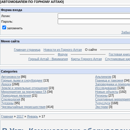
[
АВТОМОБИЛЕМ ПО ГОРНОМУ АЛТАЮ
]
Форма входа
Логин:
Пароль:
запомнить
Забыл
Меню сайта
Главная страница
Новости из Горного Алтая
О сайте
-------------------------
------------------------------
Форум
------------------------------
Гостевая книг
Горный Алтай - Викимапия
Карты Горного Алтая
Спутниковые кар
Categories
Автоновости
[86]
Альпинизм
[3]
Горные лыжи и сноубординг
[13]
Граница и таможня
[34]
Дороги
[268]
Заповедники и природ
Земли и земельные отношения
[23]
Исследования
[126]
Мероприятия за пределами ГА
[34]
Новые объекты
[192]
Природные явления
[21]
Регионы
[27]
Спелеология
[5]
Спортивные мероприя
Турзоны
[95]
Туруслуги
[168]
Чрезвычайные происшествия
[414]
Экстрим
[3]
Главная
»
2017
»
Январь
»
17