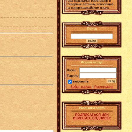
года назывался ойротским) и
Северные алтайцы, говорящие
на северноалтайском языке
Поиск
Форма входа
Логин:
Пароль:
запомнить
Забыл пароль
|
Регистрация
Рассылки сайта
ПОДПИСАТЬСЯ ИЛИ
ИЗМЕНИТЬ ПОДПИСКУ