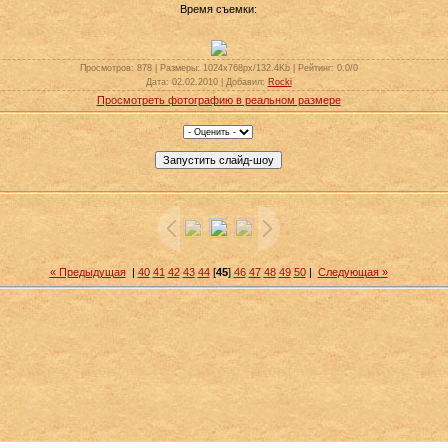
Время съемки:
Просмотров
: 878 |
Размеры
: 1024x768px/132.4Kb |
Рейтинг
: 0.0/0
Дата
: 02.02.2010 |
Добавил
:
Rocki
Просмотреть фотографию в реальном размере
« Предыдущая
|
40
41
42
43
44
[
45
]
46
47
48
49
50
|
Следующая »