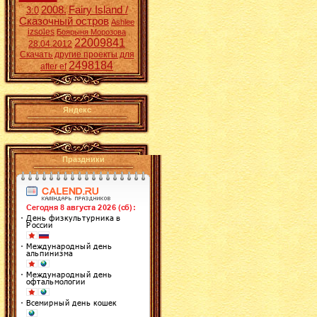
2008.
Fairy Island /
3:0
Сказочный остров
Ashlee
izsoles
Боярыня Морозова
22009841
28.04.2012
Скачать другие проекты для
2498184
after ef
Яндекс
Праздники