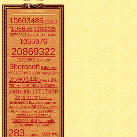
Облако тегов
10603485
207813
105635
20789725
20795511
12.5.01300
12/06.
1055976
20869322
11719601
2575030
3herosoft
Killzone
2590177
39937569
Запольская
25901445
28.
Aucē
280 Hz
20817694
10604352
11717499
28316090
3x
19138497
Николя
Дювошель
Вкусные рецепты
2401104
нашей семьи
ABBYY
22129065
PDF Transformer
26233463
24225394
389
25832086
Annapolis
2006 online
20084057
283
38901578
23240676