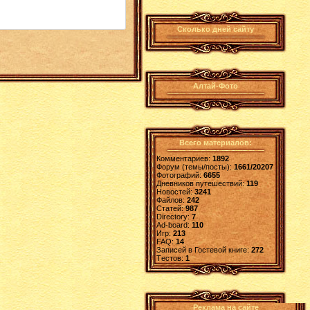
Сколько дней сайту
Алтай-Фото
Всего материалов:
Комментариев:
1892
Форум (темы/посты):
1661/20207
Фотографий:
6655
Дневников путешествий:
119
Новостей:
3241
Файлов:
242
Статей:
987
Directory:
7
Ad-board:
110
Игр:
213
FAQ:
14
Записей в Гостевой книге:
272
Tестов:
1
Реклама на сайте