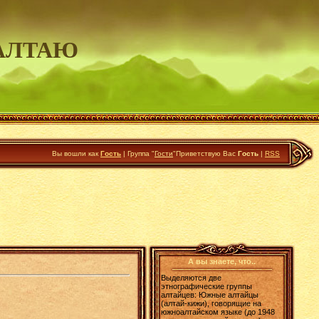
АЛТАЮ
Вы вошли как
Гость
|
Группа
"
Гости
"
Приветствую Вас
Гость
|
RSS
А вы знаете, что..
Выделяются две
этнографические группы
алтайцев: Южные алтайцы
(алтай-кижи), говорящие на
южноалтайском языке (до 1948