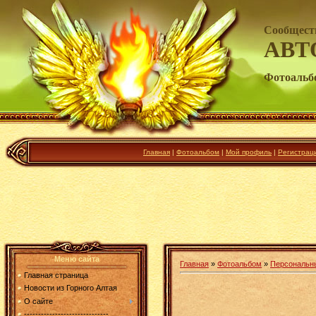
Сообщест
АВТ
Фотоальб
Главная
|
Фотоальбом
|
Мой профиль
|
Регистрац
Меню сайта
Главная
»
Фотоальбом
»
Персональн
Главная страница
Новости из Горного Алтая
О сайте
------------------------------