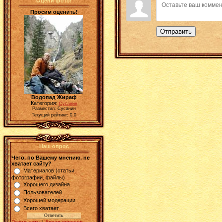
Оцени фото!
Просим оценить!
Отправить
Водопад Жираф
Категория:
Сусанин
Разместил: Сусанин
Текущий рейтинг: 0.0
Наш опрос
Чего, по Вашему мнению, не
хватает сайту?
Материалов (статьи,
фотографии, файлы)
Хорошего дизайна
Пользователей
Хорошей модерации
Всего хватает