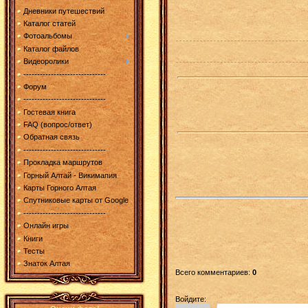
Дневники путешествий
Каталог статей
Фотоальбомы
Каталог файлов
Видеоролики
------------------------------
Форум
------------------------------
Гостевая книга
FAQ (вопрос/ответ)
Обратная связь
------------------------------
Прокладка маршрутов
Горный Алтай - Викимапия
Карты Горного Алтая
Спутниковые карты от Google
------------------------------
Онлайн игры
Книги
Тесты
Знаток Алтая
Всего комментариев
:
0
Войдите: