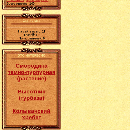
Результаты
|
Архив опросов
Всего ответов:
140
Статистика
На сайте всего:
11
Гостей:
11
Пользователей:
0
ЭТО ИНТЕРЕСНО
Смородина
темно-пурпурная
(растение)
Высотник
(турбаза)
Колыванский
хребет