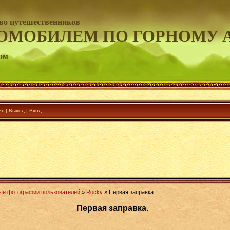
во путешественников
ОМОБИЛЕМ ПО ГОРНОМУ 
ом
ия
|
Выход
|
Вход
ые фотографии пользователей
»
Rocky
» Первая заправка.
Первая заправка.