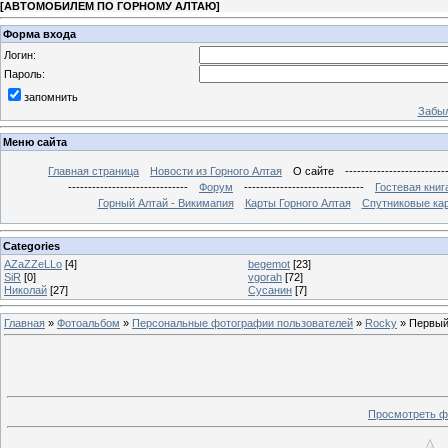
[
АВТОМОБИЛЕМ ПО ГОРНОМУ АЛТАЮ
]
Форма входа
Логин:
Пароль:
запомнить
Забыл
Меню сайта
Главная страница
Новости из Горного Алтая
О сайте
-------------------------
------------------------------
Форум
------------------------------
Гостевая книг
Горный Алтай - Викимапия
Карты Горного Алтая
Спутниковые кар
Categories
AZaZZeLLo
[4]
begemot
[23]
SiR
[0]
vgorah
[72]
Николай
[27]
Сусанин
[7]
Главная
»
Фотоальбом
»
Персональные фотографии пользователей
»
Rocky
» Первый
Просмотреть ф