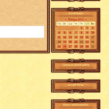
Календарь
«
Январь 2010
»
Пн
Вт
Ср
Чт
Пт
Сб
Вс
1
2
3
4
5
6
7
8
9
10
11
12
13
14
15
16
17
18
19
20
21
22
23
24
25
26
27
28
29
30
31
Сколько дней сайту
Алтай-Фото
Всего материалов: