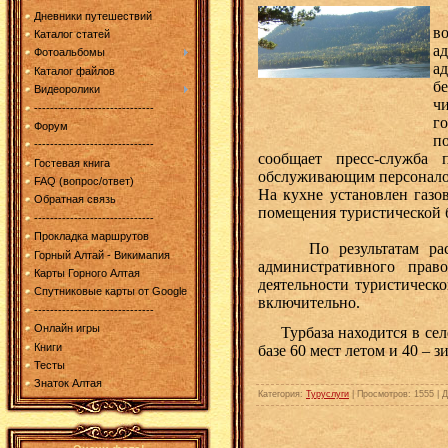
Т
Дневники путешествий
в
Каталог статей
а
Фотоальбомы
а
Каталог файлов
б
Видеоролики
ч
------------------------------
г
Форум
п
------------------------------
сообщает пресс-служба
Гостевая книга
обслуживающим персоналом
FAQ (вопрос/ответ)
На кухне установлен газо
Обратная связь
помещения туристической 
------------------------------
Прокладка маршрутов
По результатам рассмо
Горный Алтай - Викимапия
административного прав
Карты Горного Алтая
деятельности туристическо
Спутниковые карты от Google
включительно.
------------------------------
Онлайн игры
Турбаза находится в селе
Книги
базе 60 мест летом и 40 – 
Тесты
Знаток Алтая
Категория
:
Туруслуги
|
Просмотров
: 1555 |
Д