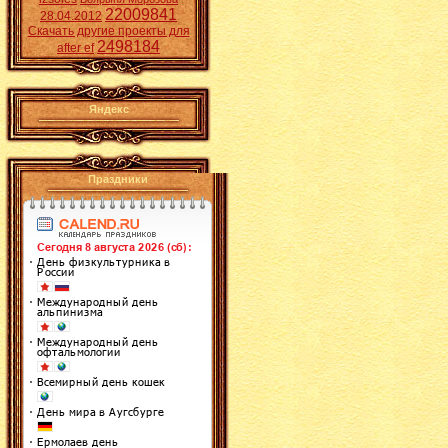
22009841
28.04.2012
Скачать другие проекты для
2498184
after ef
Яндекс
Праздники