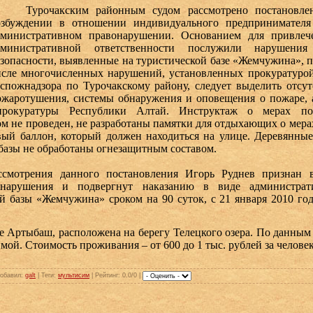
урочакским районным судом рассмотрено постановлени
озбуждении в отношении индивидуального предпринимателя
дминистративном правонарушении. Основанием для привлеч
дминистративной ответственности послужили нарушени
езопасности, выявленные на туристической базе «Жемчужина», 
исле многочисленных нарушений, установленных прокуратурой
оспожнадзора по Турочакскому району, следует выделить отсу
ожаротушения, системы обнаружения и оповещения о пожаре, а
 прокуратуры Республики Алтай. Инструктаж о мерах по
 не проведен, не разработаны памятки для отдыхающих о мера
вый баллон, который должен находиться на улице. Деревянны
базы не обработаны огнезащитным составом.
трения данного постановления Игорь Руднев признан 
онарушения и подвергнут наказанию в виде администрат
й базы «Жемчужина» сроком на 90 суток, с 21 января 2010 год
 Артыбаш, расположена на берегу Телецкого озера. По данным 
зимой. Стоимость проживания – от 600 до 1 тыс. рублей за человек
обавил
:
galt
|
Теги
:
мультисим
|
Рейтинг
: 0.0/0 |