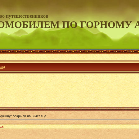
во путешественников
ОМОБИЛЕМ ПО ГОРНОМУ 
ход
ужину" закрыли на 3 месяца
ца