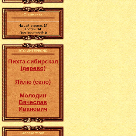
Статистика
На сайте всего:
14
Гостей:
14
Пользователей:
0
ЭТО ИНТЕРЕСНО
Пихта сибирская
(дерево)
Яйлю (село)
Молодин
Вячеслав
Иванович
Облако тегов