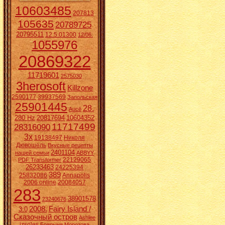
10603485
207813
105635
20789725
20795511
12.5.01300
12/06.
1055976
20869322
11719601
2575030
3herosoft
Killzone
2590177
39937569
Запольская
25901445
28.
Aucē
280 Hz
20817694
10604352
11717499
28316090
3x
19138497
Николя
Дювошель
Вкусные рецепты
2401104
нашей семьи
ABBYY
22129065
PDF Transformer
26233463
24225394
389
25832086
Annapolis
2006 online
20084057
283
38901578
23240676
2008.
Fairy Island /
3:0
Сказочный остров
Ashlee
izsoles
Боярыня Морозова