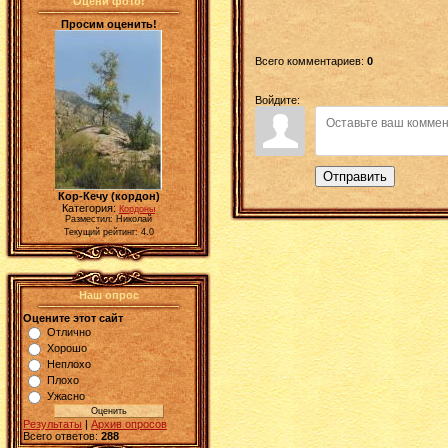
Оцени фото!
Просим оценить!
Всего комментариев
:
0
Войдите:
Отправить
Кор-Кечу (кордон)
Категория:
Кордоны
Разместил: Николай
Текущий рейтинг: 4.0
Наш опрос
Оцените этот сайт
Отлично
Хорошо
Неплохо
Плохо
Ужасно
Результаты
|
Архив опросов
Всего ответов:
288