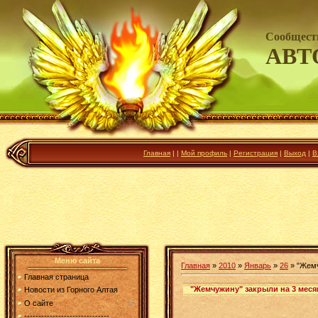
Сообщест
АВТ
Главная
|
|
Мой профиль
|
Регистрация
|
Выход
|
В
Меню сайта
Главная
»
2010
»
Январь
»
26
» "Жемч
Главная страница
"Жемчужину" закрыли на 3 меся
Новости из Горного Алтая
О сайте
------------------------------