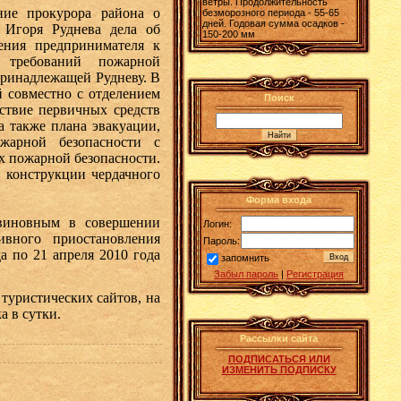
ветры. Продолжительность
е прокурора района о
безморозного периода - 55-65
дней. Годовая сумма осадков -
 Игоря Руднева дела об
150-200 мм
ения предпринимателя к
я требований пожарной
принадлежащей Рудневу. В
 совместно с отделением
Поиск
тствие первичных средств
 также плана эвакуации,
жарной безопасности с
х пожарной безопасности.
е конструкции чердачного
Форма входа
виновным в совершении
Логин:
ивного приостановления
Пароль:
а по 21 апреля 2010 года
запомнить
Забыл пароль
|
Регистрация
туристических сайтов, на
а в сутки.
Рассылки сайта
ПОДПИСАТЬСЯ ИЛИ
ИЗМЕНИТЬ ПОДПИСКУ