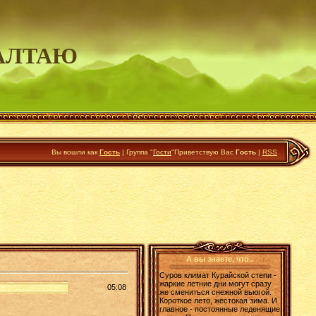
АЛТАЮ
Вы вошли как
Гость
|
Группа
"
Гости
"
Приветствую Вас
Гость
|
RSS
А вы знаете, что..
Суров климат Курайской степи -
жаркие летние дни могут сразу
05:08
же смениться снежной вьюгой.
Короткое лето, жестокая зима. И
главное - постоянные леденящие