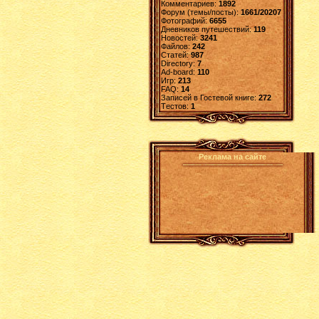
Комментариев:
1892
Форум (темы/посты):
1661/20207
Фотографий:
6655
Дневников путешествий:
119
Новостей:
3241
Файлов:
242
Статей:
987
Directory:
7
Ad-board:
110
Игр:
213
FAQ:
14
Записей в Гостевой книге:
272
Tестов:
1
Реклама на сайте