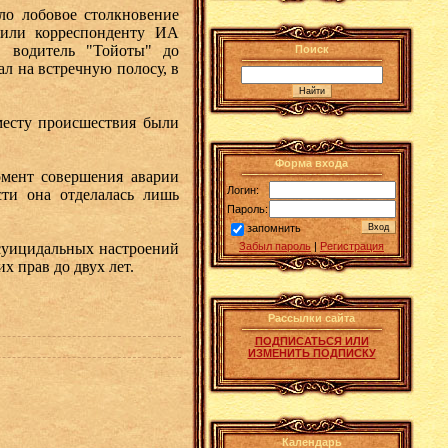
 лобовое столкновение
щили корреспонденту ИА
 водитель "Тойоты" до
Поиск
л на встречную полосу, в
есту происшествия были
Форма входа
мент совершения аварии
Логин:
сти она отделалась лишь
Пароль:
запомнить
суицидальных настроений
Забыл пароль
|
Регистрация
 прав до двух лет.
Рассылки сайта
ПОДПИСАТЬСЯ ИЛИ
ИЗМЕНИТЬ ПОДПИСКУ
Календарь