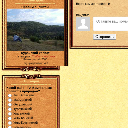
Оцени фото!
Всего комментариев
:
0
Просим оценить!
Войдите:
Отправить
Курайский хребет
Категория:
Хребты и массивы
Разместил: vic2000
Текущий рейтинг: 4.3
Наш опрос
Какой район РА Вам больше
нравится природой?
Кош-Агачский
Майминский
Онгудайский
Турочакский
Улаганский
Усть-Канский
Усть-Коксинский
Чемальский