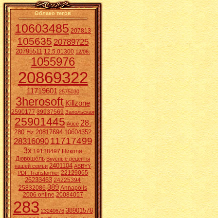
Облако тегов
10603485
207813
105635
20789725
20795511
12.5.01300
12/06.
1055976
20869322
11719601
2575030
3herosoft
Killzone
2590177
39937569
Запольская
25901445
28.
Aucē
280 Hz
20817694
10604352
11717499
28316090
3x
19138497
Николя
Дювошель
Вкусные рецепты
2401104
нашей семьи
ABBYY
22129065
PDF Transformer
26233463
24225394
389
25832086
Annapolis
2006 online
20084057
283
38901578
23240676