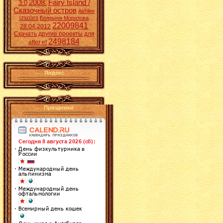
2008.
Fairy Island /
3:0
Сказочный остров
Ashlee
izsoles
Боярыня Морозова
22009841
28.04.2012
Скачать другие проекты для
2498184
after ef
Яндекс
Праздники