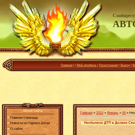
Сообщест
АВТ
Главная
|
|
Мой профиль
|
Регистрация
|
Выход
|
В
Меню сайта
Главная
»
2010
»
Январь
»
26
» Нео
Главная страница
Необычное ДТП в Долине Св
Новости из Горного Алтая
О сайте
------------------------------