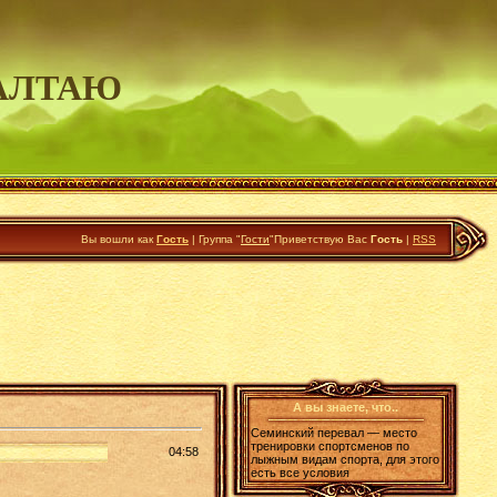
АЛТАЮ
Вы вошли как
Гость
|
Группа
"
Гости
"
Приветствую Вас
Гость
|
RSS
А вы знаете, что..
Семинский перевал — место
тренировки спортсменов по
04:58
лыжным видам спорта, для этого
есть все условия