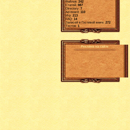
Файлов:
242
Статей:
987
Directory:
7
Ad-board:
110
Игр:
213
FAQ:
14
Записей в Гостевой книге:
272
Tестов:
1
Реклама на сайте