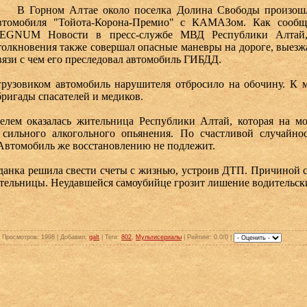
 Горном Алтае около поселка Долина Свободы произошло
втомобиля "Тойота-Корона-Премио" с КАМАЗом. Как сооб
EGNUM Новости в пресс-службе МВД Республики Алтай,
толкновения также совершал опасные маневры на дороге, выезжа
вязи с чем его преследовал автомобиль ГИБДД.
зовиком автомобиль нарушителя отбросило на обочину. К м
ригады спасателей и медиков.
 оказалась жительница Республики Алтай, которая на мо
 сильного алкогольного опьянения. По счастливой случайно
Автомобиль же восстановлению не подлежит.
нка решила свести счеты с жизнью, устроив ДТП. Причиной 
тельницы. Неудавшейся самоубийце грозит лишение водительских
|
Просмотров
: 1998 |
Добавил
:
galt
|
Теги
:
802
,
Мультисериалы
|
Рейтинг
: 0.0/0 |