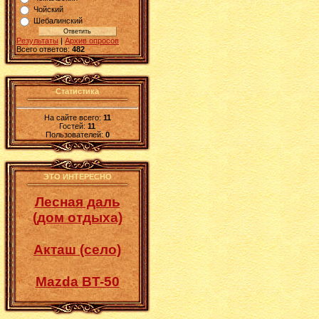
Чойский
Шебалинский
Результаты
|
Архив опросов
Всего ответов:
482
Статистика
На сайте всего:
11
Гостей:
11
Пользователей:
0
ЭТО ИНТЕРЕСНО
Лесная даль
(дом отдыха)
Акташ (село)
Mazda BT-50