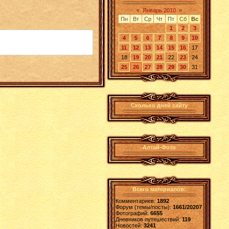
«
Январь 2010
»
Пн
Вт
Ср
Чт
Пт
Сб
Вс
1
2
3
4
5
6
7
8
9
10
11
12
13
14
15
16
17
18
19
20
21
22
23
24
25
26
27
28
29
30
31
Сколько дней сайту
Алтай-Фото
Всего материалов:
Комментариев:
1892
Форум (темы/посты):
1661/20207
Фотографий:
6655
Дневников путешествий:
119
Новостей:
3241