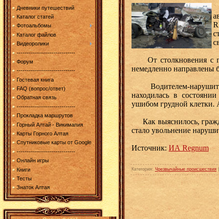
В
Дневники путешествий
а
Каталог статей
R
Фотоальбомы
с
Каталог файлов
с
Видеоролики
------------------------------
От столкновения с гру
Форум
немедленно направлены б
------------------------------
Гостевая книга
Водителем-нарушителем
FAQ (вопрос/ответ)
находилась в состоянии
Обратная связь
ушибом грудной клетки. 
------------------------------
Прокладка маршрутов
Как выяснилось, гражда
Горный Алтай - Викимапия
стало увольнение наруши
Карты Горного Алтая
Спутниковые карты от Google
Источник:
ИА Regnum
------------------------------
Онлайн игры
Книги
Категория
:
Чрезвычайные происшествия
Тесты
Знаток Алтая