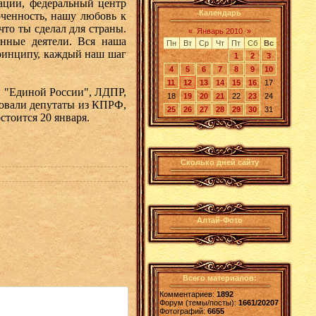
ации, федеральный центр
Календарь
оченность, нашу любовь к
что ты сделал для страны.
«
Январь 2010
»
нные деятели. Вся наша
Пн
Вт
Ср
Чт
Пт
Сб
Вс
принципу, каждый наш шаг
1
2
3
4
5
6
7
8
9
10
11
12
13
14
15
16
17
 "Единой России", ЛДПР,
18
19
20
21
22
23
24
совали депутаты из КПРФ,
25
26
27
28
29
30
31
стоится 20 января.
Сколько дней сайту
Алтай-Фото
Всего материалов:
Комментариев:
1892
Форум (темы/посты):
1661/20207
Фотографий:
6655