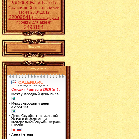
2008.
Fairy Island /
3:0
Сказочный остров
Ashlee
izsoles
28.04.2012
22009841
Скачать другие
проекты для after ef
2498184
Яндекс
Праздники