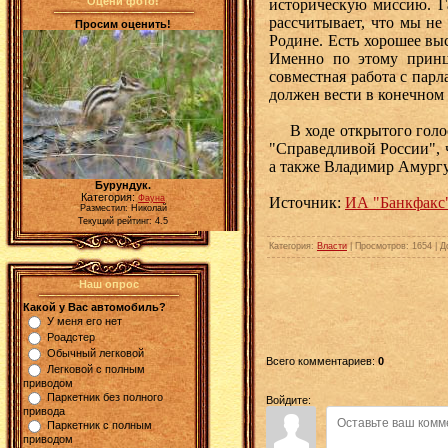
Оцени фото!
историческую миссию. Г
рассчитывает, что мы не
Просим оценить!
Родине. Есть хорошее выс
Именно по этому принц
совместная работа с пар
должен вести в конечном
В ходе открытого голос
"Справедливой России", 
а также Владимир Амургу
Бурундук.
Категория:
Фауна
Источник:
ИА "Банкфакс
Разместил: Николай
Текущий рейтинг: 4.5
Категория
:
Власти
|
Просмотров
: 1654 |
Д
Наш опрос
Какой у Вас автомобиль?
У меня его нет
Роадстер
Обычный легковой
Всего комментариев
:
0
Легковой с полным
приводом
Паркетник без полного
Войдите:
привода
Паркетник с полным
приводом