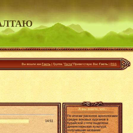
АЛТАЮ
Вы вошли как
Гость
|
Группа
"
Гости
"
Приветствую Вас
Гость
|
RSS
А вы знаете, что..
По итогам раскопок археологами
средне вековых курганов в
14:51
Курайской степи выделена
древнетюркская культура,
получившая название