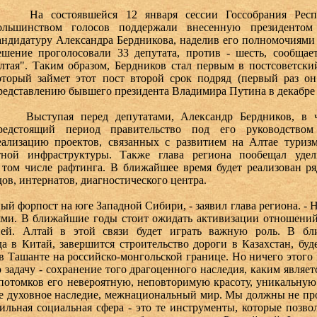
а состоявшейся 12 января сессии Госсобрания Респу
ольшинством голосов поддержали внесенную президенто
андидатуру Александра Бердникова, наделив его полномочиями 
ешение проголосовали 33 депутата, против - шесть, сообщае
лтая". Таким образом, Бердников стал первым в постсоветски
оторый займет этот пост второй срок подряд (первый раз он
редставлению бывшего президента Владимира Путина в декабре 
ыступая перед депутатами, Александр Бердников, в час
редстоящий период правительство под его руководством
еализацию проектов, связанных с развитием на Алтае туризма
тной инфраструктуры. Также глава региона пообещал уде
 том числе рафтинга. В ближайшее время будет реализован р
дов, интернатов, диагностического центра.
форпост на юге Западной Сибири, - заявил глава региона. - 
ями. В ближайшие годы стоит ожидать активизации отношений
ей. Алтай в этой связи будет играть важную роль. В бл
да в Китай, завершится строительство дороги в Казахстан, бу
в Ташанте на российско-монгольской границе. Но ничего этого 
адачу - сохранение того драгоценного наследия, каким являет
потомков его невероятную, неповторимую красоту, уникальную
ое духовное наследие, межнациональный мир. Мы должны не про
бильная социальная сфера - это те инструменты, которые позв