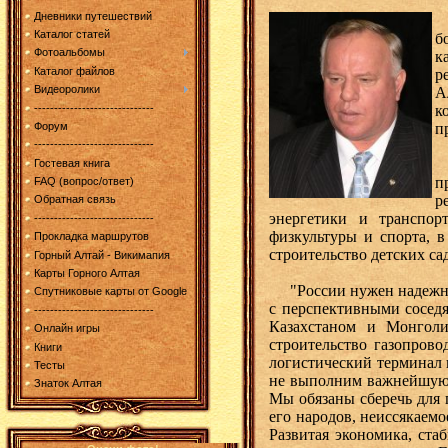
Дневники путешествий
Н
Каталог статей
б
Фотоальбомы
к
Каталог файлов
р
Видеоролики
А
------------------------------
к
п
Форум
------------------------------
В
Гостевая книга
п
FAQ (вопрос/ответ)
р
Обратная связь
энергетики и транспор
------------------------------
физкультуры и спорта, в
Прокладка маршрутов
строительство детских са
Горный Алтай - Викимапия
Карты Горного Алтая
"России нужен надежный 
Спутниковые карты от Google
с перспективными сосед
------------------------------
Казахстаном и Монголи
Онлайн игры
строительство газопрово
Книги
логистический терминал 
Тесты
не выполним важнейшую з
Знаток Алтая
Мы обязаны сберечь для 
его народов, неиссякаем
Развитая экономика, ста