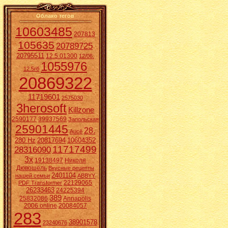
Облако тегов
10603485
207813
105635
20789725
20795511
12.5.01300
12/06.
1055976
12.5гб
20869322
11719601
2575030
3herosoft
Killzone
2590177
39937569
Запольская
25901445
28.
Aucē
280 Hz
20817694
10604352
11717499
28316090
3x
19138497
Николя
Дювошель
Вкусные рецепты
2401104
нашей семьи
ABBYY
22129065
PDF Transformer
26233463
24225394
389
25832086
Annapolis
2006 online
20084057
283
38901578
23240676