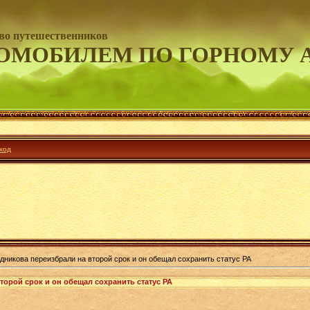
во путешественников
ОМОБИЛЕМ ПО ГОРНОМУ 
ход
дникова переизбрали на второй срок и он обещал сохранить статус РА
торой срок и он обещал сохранить статус РА