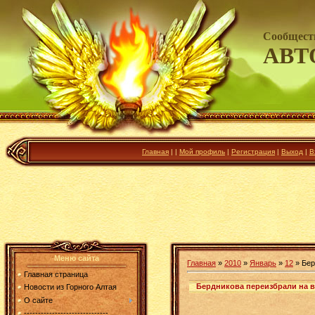
Сообщест
АВТ
Главная
|
|
Мой профиль
|
Регистрация
|
Выход
|
В
Меню сайта
Главная
»
2010
»
Январь
»
12
» Бер
Главная страница
Бердникова переизбрали на в
Новости из Горного Алтая
О сайте
------------------------------