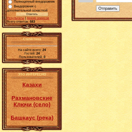
Полноценный внедорожник
Внедорожник с
Отправить
дополнительной оснасткой
Результаты
|
Архив опросов
Всего ответов:
583
Статистика
На сайте всего:
24
Гостей:
24
Пользователей:
0
ЭТО ИНТЕРЕСНО
Казахи
Рахмановские
Ключи (село)
Башкаус (река)