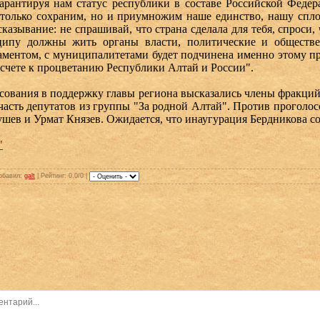
арантируя нам статус республики в составе Российской Федер
 только сохраним, но и приумножим наше единство, нашу спл
казывание: не спрашивай, что страна сделала для тебя, спроси, 
ипу должны жить органы власти, политические и обществе
ламентом, с муниципалитетами будет подчинена именно этому 
 счете к процветанию Республики Алтай и России".
ования в поддержку главы региона высказались члены фракций
часть депутатов из группы "За родной Алтай". Против проголо
шев и Урмат Князев. Ожидается, что инаугурация Бердникова со
"
обавил
:
galt
|
Рейтинг
: 0.0/0 |