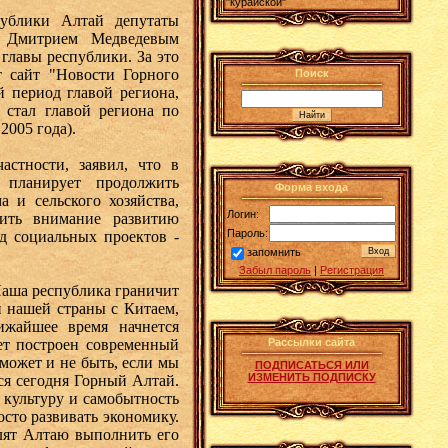
"курайской"
блики Алтай депутаты
м Дмитрием Медведевым
главы республики. За это
т сайт "Новости Горного
Поиск
й период главой региона,
 стал главой региона по
2005 года).
тности, заявил, что в
 планирует продолжить
Форма входа
 и сельского хозяйства,
Логин:
лить внимание развитию
Пароль:
яд социальных проектов -
запомнить
Забыл пароль
|
Регистрация
Наша республика граничит
 нашей страны с Китаем,
ижайшее время начнется
дет построен современный
Рассылки сайта
может и не быть, если мы
ПОДПИСАТЬСЯ ИЛИ
ИЗМЕНИТЬ ПОДПИСКУ
ся сегодня Горный Алтай.
 культуру и самобытность
сто развивать экономику.
олят Алтаю выполнить его