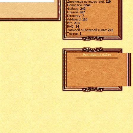
Дневников путешествий:
119
Новостей:
3241
Файлов:
242
Статей:
987
Directory:
7
Ad-board:
110
Игр:
213
FAQ:
14
Записей в Гостевой книге:
272
Tестов:
1
Реклама на сайте