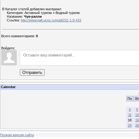
В Каталог статей добавлен материал:
Категория: Активный туризм » Водный туризм
Название:
Чуя-ралли
Ссылка:
http://www.galt.ucoz.ru/publ/211-1-0-415
Всего комментариев
:
0
Войдите:
Отправить
Calendar
Пн
Вт
4
5
11
12
18
19
25
26
Полная версия сайта