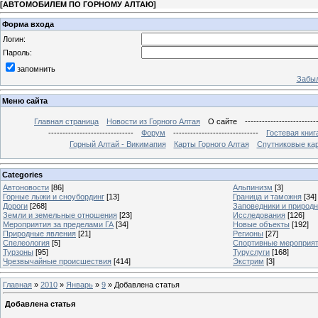
[
АВТОМОБИЛЕМ ПО ГОРНОМУ АЛТАЮ
]
Форма входа
Логин:
Пароль:
запомнить
Забыл
Меню сайта
Главная страница
Новости из Горного Алтая
О сайте
-------------------------
------------------------------
Форум
------------------------------
Гостевая книг
Горный Алтай - Викимапия
Карты Горного Алтая
Спутниковые кар
Categories
Автоновости
[86]
Альпинизм
[3]
Горные лыжи и сноубординг
[13]
Граница и таможня
[34]
Дороги
[268]
Заповедники и природ
Земли и земельные отношения
[23]
Исследования
[126]
Мероприятия за пределами ГА
[34]
Новые объекты
[192]
Природные явления
[21]
Регионы
[27]
Спелеология
[5]
Спортивные мероприя
Турзоны
[95]
Туруслуги
[168]
Чрезвычайные происшествия
[414]
Экстрим
[3]
Главная
»
2010
»
Январь
»
9
» Добавлена статья
Добавлена статья