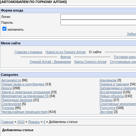
[
АВТОМОБИЛЕМ ПО ГОРНОМУ АЛТАЮ
]
Форма входа
Логин:
Пароль:
запомнить
Забыл
Меню сайта
Главная страница
Новости из Горного Алтая
О сайте
-------------------------
------------------------------
Форум
------------------------------
Гостевая книг
Горный Алтай - Викимапия
Карты Горного Алтая
Спутниковые кар
Categories
Автоновости
[86]
Альпинизм
[3]
Горные лыжи и сноубординг
[13]
Граница и таможня
[34]
Дороги
[268]
Заповедники и природ
Земли и земельные отношения
[23]
Исследования
[126]
Мероприятия за пределами ГА
[34]
Новые объекты
[192]
Природные явления
[21]
Регионы
[27]
Спелеология
[5]
Спортивные мероприя
Турзоны
[95]
Туруслуги
[168]
Чрезвычайные происшествия
[414]
Экстрим
[3]
Главная
»
2010
»
Январь
»
4
» Добавлены статьи
Добавлены статьи