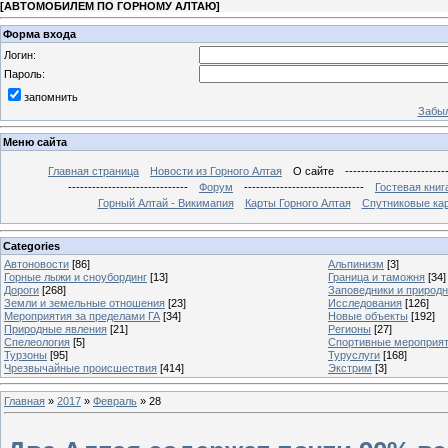
[
АВТОМОБИЛЕМ ПО ГОРНОМУ АЛТАЮ
]
Форма входа
Логин:
Пароль:
запомнить
Забыл
Меню сайта
Главная страница
Новости из Горного Алтая
О сайте
-------------------------
------------------------------
Форум
------------------------------
Гостевая книг
Горный Алтай - Викимапия
Карты Горного Алтая
Спутниковые кар
Categories
Автоновости
[86]
Альпинизм
[3]
Горные лыжи и сноубординг
[13]
Граница и таможня
[34]
Дороги
[268]
Заповедники и природ
Земли и земельные отношения
[23]
Исследования
[126]
Мероприятия за пределами ГА
[34]
Новые объекты
[192]
Природные явления
[21]
Регионы
[27]
Спелеология
[5]
Спортивные мероприя
Турзоны
[95]
Туруслуги
[168]
Чрезвычайные происшествия
[414]
Экстрим
[3]
Главная
»
2017
»
Февраль
»
28